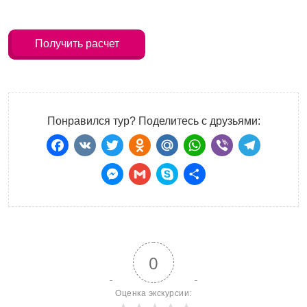
Получить расчет
Понравился тур? Поделитесь с друзьями:
Facebook
VK
Twitter
Odnoklassniki
Mail.Ru
WhatsApp
Viber
Teleg
Messenger
Gmail
Skype
Отправить
0
Оценка экскурсии: