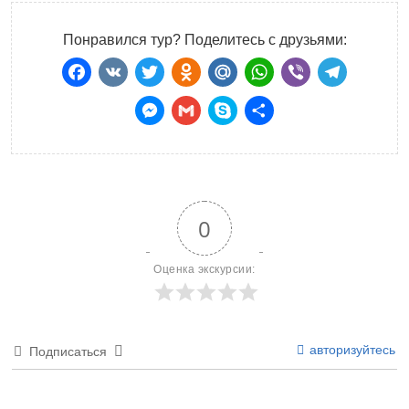
Понравился тур? Поделитесь с друзьями:
Facebook
VK
Twitter
Odnoklassniki
Mail.Ru
WhatsApp
Viber
Teleg
Messenger
Gmail
Skype
Отправить
0
Оценка экскурсии:
авторизуйтесь
Подписаться