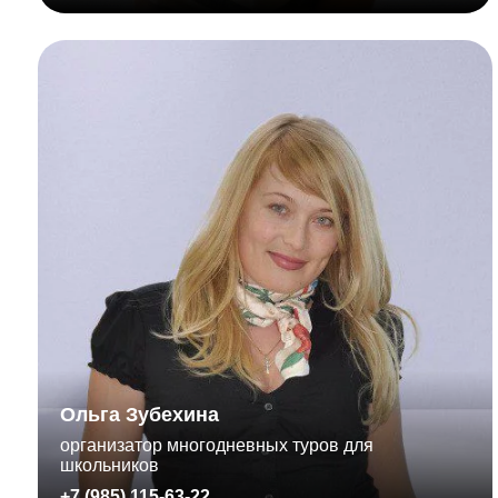
Ольга Зубехина
организатор многодневных туров для
школьников
+7 (985) 115-63-22