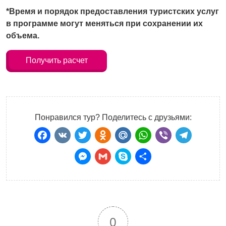
*Время и порядок предоставления туристских услуг
в программе могут меняться при сохранении их
объема.
Получить расчет
Понравился тур? Поделитесь с друзьями:
Facebook
VK
Twitter
Odnoklassniki
Mail.Ru
WhatsApp
Viber
Teleg
Messenger
Gmail
Skype
Отправить
0