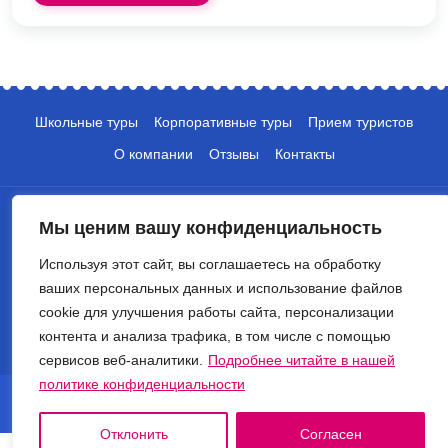
Школьные туры
Корпоративные туры
Прием туристов
О компании
Отзывы
Контакты
Мы ценим вашу конфиденциальность
Используя этот сайт, вы соглашаетесь на обработку
ваших персональных данных и использование файлов
+7 (495) 135-10-05
cookie для улучшения работы сайта, персонализации
контента и анализа трафика, в том числе с помощью
info@crocus-travel.ru
сервисов веб-аналитики.
Подробнее читайте в нашей
политике конфиденциальности
© 2026 Туроператор Крокус. Все права защищены.
Политика обработки персональных данных
Отклонить
Согласен