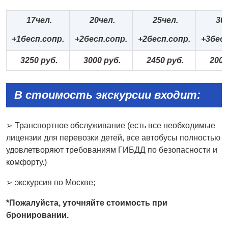
17чел.
20чел.
25чел.
30
+1бесп.сопр.
+2бесп.сопр.
+2бесп.сопр.
+3бесп
3250 руб.
3000 руб.
2450 руб.
2000
В стоимость экскурсии входит:
➢
Транспортное обслуживание (есть все необходимые
лицензии для перевозки детей, все автобусы полностью
удовлетворяют требованиям ГИБДД по безопасности и
комфорту.)
➢
экскурсия по Москве;
*Пожалуйста, уточняйте стоимость при
бронировании.