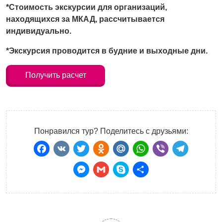
*Стоимость экскурсии для организаций,
находящихся за МКАД, рассчитывается
индивидуально.
*Экскурсия проводится в будние и выходные дни.
Получить расчет
Понравился тур? Поделитесь с друзьями:
Facebook
VK
Twitter
Odnoklassniki
Mail.Ru
WhatsApp
Viber
Teleg
Messenger
Gmail
Skype
Отправить