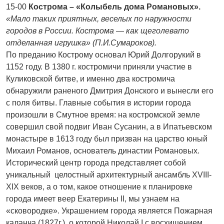
15-00
Кострома – «Колыбель дома Романовых».
«Мало таких приятных, веселых по наружности
городов в России. Кострома — как щеголевато
отделанная игрушка» (П.И.Сумароков).
По преданию Кострому основал Юрий Долгорукий в
1152 году. В 1380 г. костромичи приняли участие в
Куликовской битве, и именно два костромича
обнаружили раненого Дмитрия Донского и вынесли его
с поля битвы. Главные события в истории города
произошли в Смутное время: на костромской земле
совершил свой подвиг Иван Сусанин, а в Ипатьевском
монастыре в 1613 году был призван на царство юный
Михаил Романов, основатель династии Романовых.
Исторический центр города представляет собой
уникальный целостный архитектурный ансамбль XVIII-
XIX веков, а о том, какое отношение к планировке
города имеет веер Екатерины II, мы узнаем на
«сковородке». Украшением города является Пожарная
каланча (1827г.), о которой Николай I с восхищением