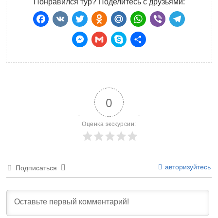
Понравился тур? Поделитесь с друзьями:
Facebook
VK
Twitter
Odnoklassniki
Mail.Ru
WhatsApp
Viber
Teleg
Messenger
Gmail
Skype
Отправить
0
Оценка экскурсии:
авторизуйтесь
Подписаться