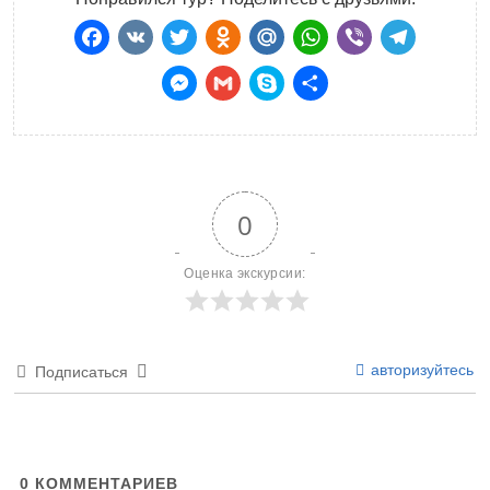
Facebook
VK
Twitter
Odnoklassniki
Mail.Ru
WhatsApp
Viber
Teleg
Messenger
Gmail
Skype
Отправить
0
Оценка экскурсии:
авторизуйтесь
Подписаться
0
КОММЕНТАРИЕВ