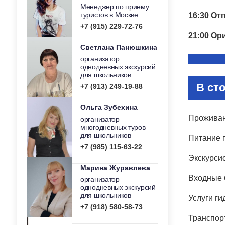
Менеджер по приему
туристов в Москве
16:30 От
+7 (915) 229-72-76
21:00 Ор
Светлана Панюшкина
организатор
однодневных экскурсий
для школьников
В ст
+7 (913) 249-19-88
Ольга Зубехина
Проживан
организатор
многодневных туров
для школьников
Питание п
+7 (985) 115-63-22
Экскурси
Марина Журавлева
Входные 
организатор
однодневных экскурсий
для школьников
Услуги г
+7 (918) 580-58-73
Транспорт