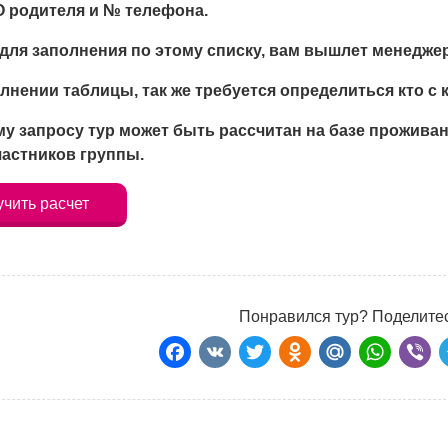
 родителя и № телефона.
для заполнения по этому списку, вам вышлет менедже
лнении таблицы, так же требуется определиться кто с 
у запросу тур может быть рассчитан на базе проживан
частников группы.
чить расчет
Понравился тур? Поделитес
Facebook
VK
Twitter
Odnoklass
Mail.Ru
Wha
Vi