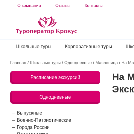
О компании
Отзывы
Контакты
Школьные туры
Корпоративные туры
Шко
Главная
/
Школьные туры
/
Однодневные
/
Масленица
/
На Ма
На 
Расписание экскурсий
Экск
Однодневные
Выпускные
Военно-Патриотические
Города России