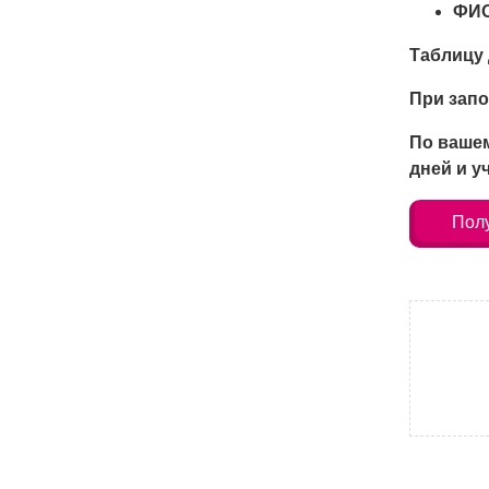
ФИО
Таблицу 
При запо
По вашем
дней и у
Полу