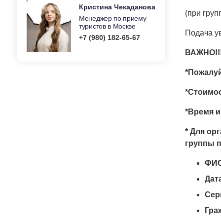
Кристина Чекаданова
(при груп
Менеджер по приему
туристов в Москве
Подача у
+7 (980) 182-65-67
ВАЖНО!!!
*Пожалуй
*Стоимос
*Время и
* Для ор
группы п
ФИ
Дат
Сер
Гра