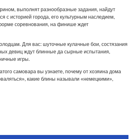
оярином, выполнят разнообразные задания, найдут
ся с историей города, его культурным наследием,
 форме соревнования, на финише ждет
молодцам. Для вас: шуточные кулачные бои, состязания
асных девиц ждут блинные да сырные испытания,
ничные игры.
затого самовара вы узнаете, почему от хозяина дома
поваляться», какие блины называли «немецкими»,