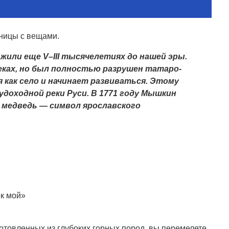
ницы с вещами.
или еще V–III тысячелетиях до нашей эры.
 веках, но был полностью разрушен татаро-
 как село и начинает развиваться. Этому
доходной реки Руси. В 1771 году Мышкин
н медведь — символ ярославского
ек мой»
отовленных из глубоких горных пород, вы перемелете