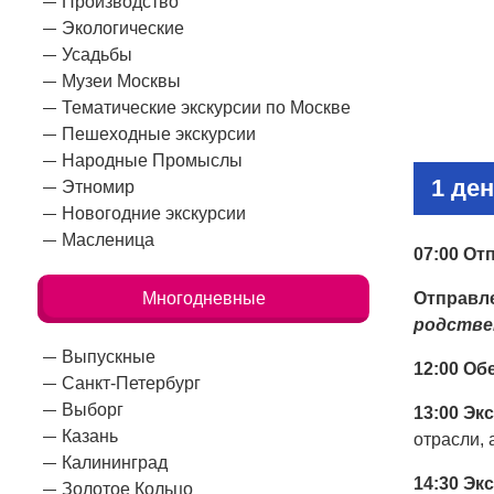
Производство
Экологические
Усадьбы
Музеи Москвы
Тематические экскурсии по Москве
Пешеходные экскурсии
Народные Промыслы
1 де
Этномир
Новогодние экскурсии
Масленица
07:00 От
Многодневные
Отправле
родстве
Выпускные
12:00
Обе
Санкт-Петербург
Выборг
13:00
Экс
Казань
отрасли, 
Калининград
14:30 Эк
Золотое Кольцо