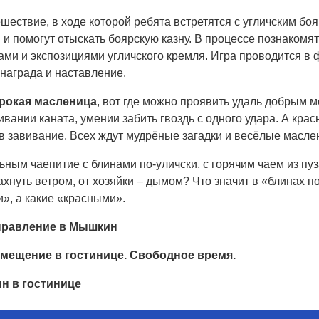
шествие, в ходе которой ребята встретятся с угличским б
 и помогут отыскать боярскую казну. В процессе познакомят
ами и экспозициями угличского кремля. Игра проводится в
награда и наставление.
рокая масленица
, вот где можно проявить удаль добрым 
ивании каната, умении забить гвоздь с одного удара. А кр
в завивание. Всех ждут мудрёные загадки и весёлые масле
ьным чаепитие с блинами по-уличски, с горячим чаем из пу
хнуть ветром, от хозяйки – дымом? Что значит в «блинах 
», а какие «красными».
тправление в Мышкин
змещение в гостинице. Свободное время.
ин в гостинице