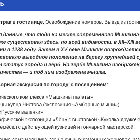
нь
втрак в гостинице.
Освобождение номеров. Выезд из гости
 данные, что люди на месте современного Мышкина ж
же существовал здесь, по всей видимости, в XII–XIII
и в 1238 году. Затем в XV веке Мышкин возрождается
вовало выгодное положение на берегу крупнейшей су
т статус города и герб. На гербе Мышкина изображе
ичества — и под ним изображена мышка.
орная экскурсия по городу, с посещением:
ичеcкого комплекса «Мышкины палаты»
цы купца Чистова (экспозиция «Амбарные мыши»)
«Русские валенки»
афической экспозиции «Лён» с выставкой «Куколка-дружоч
емёсел с действующей кузницей и гончарной мастерской.
ние дома мельника, где на ручных каменных жерновах, изг