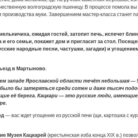
чественную волгоградскую пшеницу. В процессе помола вы 
 производства муки. Завершением мастер-класса станет па
мельничиха, ожидая гостей, затопит печь, испечет бли
 и его семьи, покажет дом и пригласит за стол. Посе
усские народные песни, частушки, загадки) и угощением:
ъезд в
Мартыново
.
ем западе Ярославской области течёт небольшая — 57
было бы затеряться среди сотен и даже тысяч подоб
ие её берега. Кацкари — это русские люди, имеющие,
ре.
ед
— вас ждет угощение из русской печи (щи, картошка с кур
ие Музея Кацкарей
(крестьянская изба конца ХIХ в.) позво