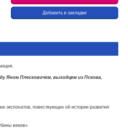
Добавить в закладки
мация.
оду Яном Плесковичем, выходцем из Пскова,
ие экспонатов, повествующих об истории развития
лубины веков»