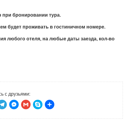
р при бронировании тура.
кем будет проживать в гостиничном номере.
ия любого отеля, на любые даты заезда, кол-во
ь с друзьями:
niki
tsApp
ber
Telegram
Messenger
Gmail
Skype
Отправить