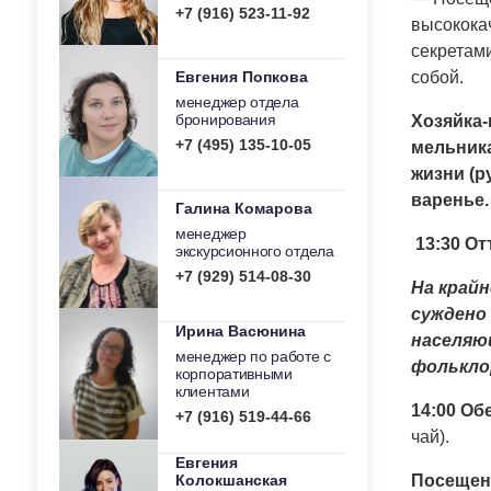
+7 (916) 523-11-92
высокока
секретами
Евгения Попкова
собой.
менеджер отдела
бронирования
Хозяйка-
+7 (495) 135-10-05
мельника
жизни (р
варенье.
Галина Комарова
менеджер
13:30 От
экскурсионного отдела
+7 (929) 514-08-30
На крайн
суждено 
Ирина Васюнина
населяющ
менеджер по работе с
фолькло
корпоративными
клиентами
14:00
Об
+7 (916) 519-44-66
чай).
Евгения
Колокшанская
Посещен