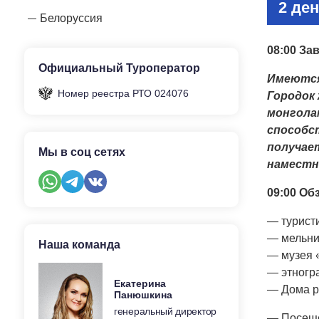
2 де
Белоруссия
08:00 За
Официальный Туроператор
Имеются
Номер реестра РТО 024076
Городок 
монголам
способст
получае
Мы в соц сетях
наместн
09:00
Обз
— турист
— мельни
Наша команда
— музея 
— этногр
Екатерина
— Дома р
Панюшкина
генеральный директор
— Посеще