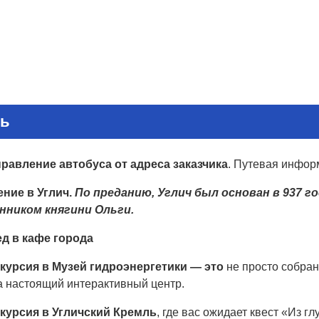
нь
правление автобуса от адреса заказчика
. Путевая инфор
ние в Углич.
По преданию, Углич был основан в 937 г
нником княгини Ольги.
д в кафе города
курсия в Музей
гидроэнергетики — это
не просто собран
а настоящий интерактивный центр.
скурсия в Угличский Кремль
, где вас ожидает квест «Из г