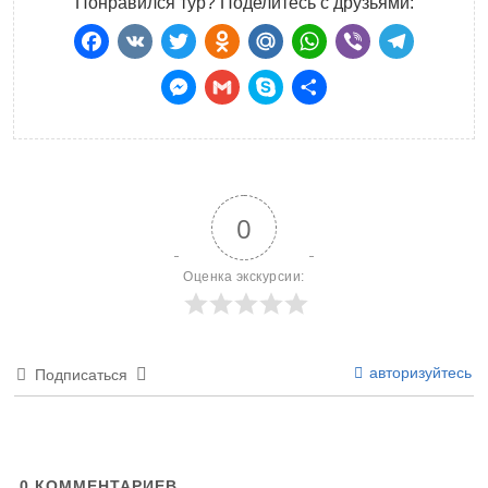
Понравился тур? Поделитесь с друзьями:
Facebook
VK
Twitter
Odnoklassniki
Mail.Ru
WhatsApp
Viber
Teleg
Messenger
Gmail
Skype
Отправить
0
Оценка экскурсии:
авторизуйтесь
Подписаться
0
КОММЕНТАРИЕВ