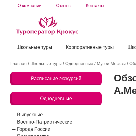
О компании
Отзывы
Контакты
Школьные туры
Корпоративные туры
Шко
Главная
/
Школьные туры
/
Однодневные
/
Музеи Москвы
/
Обз
Обзо
Расписание экскурсий
А.М
Однодневные
Выпускные
Военно-Патриотические
Города России