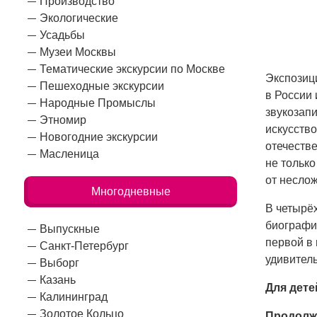
Производство
Экологические
Усадьбы
Музеи Москвы
Тематические экскурсии по Москве
Экспозиц
Пешеходные экскурсии
в России
Народные Промыслы
звукозапи
Этномир
искусств
Новогодние экскурсии
отечестве
Масленица
не только
от несло
Многодневные
В четырё
биографич
Выпускные
первой в 
Санкт-Петербург
удивитель
Выборг
Казань
Для дете
Калининград
Золотое Кольцо
Продолж