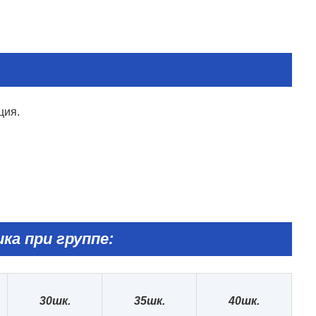
ция.
ка при группе:
30
шк.
35
шк.
40шк.