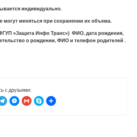
тывается индивидуально.
е могут меняться при сохранении их объема.
ФГУП «Защита Инфо Транс») ФИО, дата рождения,
детельство о рождении, ФИО и телефон родителей .
ь с друзьями:
niki
tsApp
ber
Telegram
Messenger
Gmail
Skype
Отправить