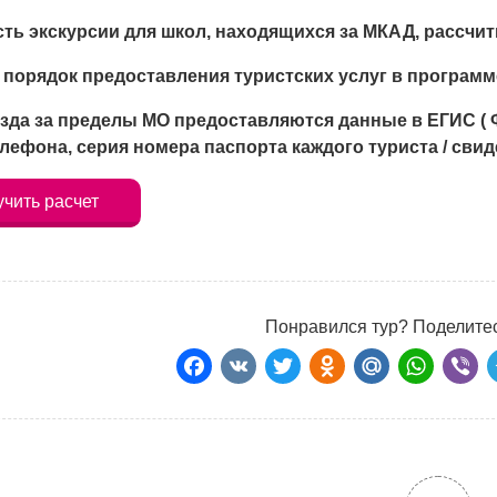
ть экскурсии для школ, находящихся за МКАД, рассчи
 порядок предоставления туристских услуг в программ
зда за пределы МО предоставляются данные в ЕГИС ( 
лефона, серия номера паспорта каждого туриста / сви
чить расчет
Понравился тур? Поделитес
Facebook
VK
Twitter
Odnoklass
Mail.Ru
Wha
Vi