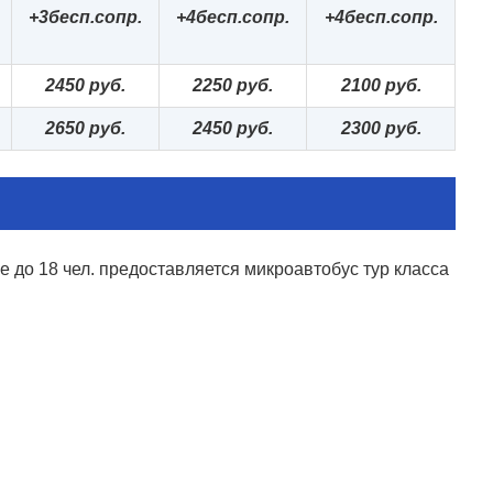
+3
бесп.сопр.
+4бесп.сопр.
+4бесп.сопр.
2
4
5
0 руб.
2
2
5
0 руб.
210
0 руб.
2
65
0 руб.
2
4
5
0 руб.
2
3
0
0 руб.
е до 18 чел. предоставляется микроавтобус тур класса