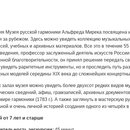
ия Музея русской гармоники Альфреда Мирека посвящена и
 и за рубежом. Здесь можно увидеть коллекцию музыкальны
сей, учебных и архивных материалов. Все это в течение 55
оведения, профессор заслуженный деятель искусств России
нной благотворительности, он принял решение передать св
 увидеть раритетные инструменты, но и проследить путь ра
жных моделей середины XIX века до сложнейших концертных
х залах музея можно увидеть более двухсот редких видов 
еских сведений, афиш, грамзаписей, архивных документов 
мире гармоники (1783 г.). А также заглянуть в мастерскую 
ной и очень личной историей создания одного из четырёх в
й от 7 лет и старше
ительность экскурсии
:
45 минут.