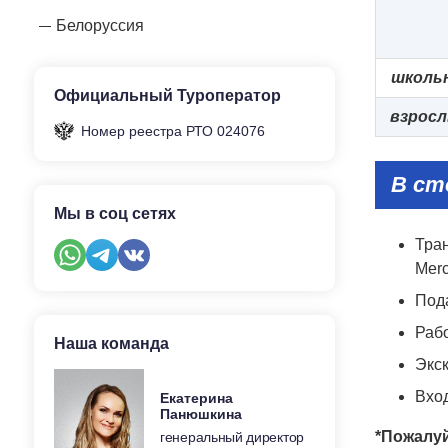
Белоруссия
школь
Официальный Туроператор
взрос
Номер реестра РТО 024076
В ст
Мы в соц сетях
Тран
Merc
Под
Раб
Наша команда
Экс
Вхо
Екатерина
Панюшкина
*Пожалуй
генеральный директор