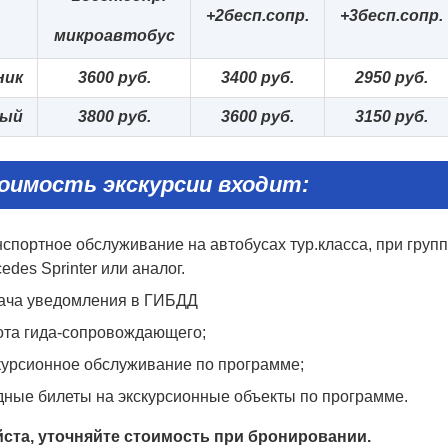
+2
бесп.сопр.
+3бесп.сопр.
микроавтобус
ник
3
6
0
0 руб.
3
40
0 руб.
2
95
0 руб.
лый
3
80
0 руб.
3
6
0
0 руб.
31
5
0 руб.
оимость экскурсии входит:
спортное обслуживание на автобусах тур.класса, при групп
edes Sprinter или аналог.
ача уведомления в ГИБДД
ота гида-сопровождающего;
курсионное обслуживание по программе;
дные билеты на экскурсионные объекты по программе.
ста, уточняйте стоимость при бронировании.