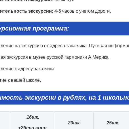
ительность экскурсии:
4-5 часов с учетом дороги.
урсионная программа:
ление на экскурсию от адреса заказчика. Путевая информа
ая экскурсия в музее русской гармоники А.Мерика
ение к адресу заказчика.
ие к вашей школе
.
мость экскурсии в рублях, на 1 школьни
16
шк.
20
шк.
25
шк.
+2
бесп.сопр.