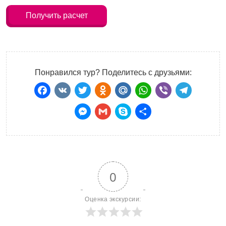
Получить расчет
Понравился тур? Поделитесь с друзьями:
Facebook
VK
Twitter
Odnoklassniki
Mail.Ru
WhatsApp
Viber
Teleg
Messenger
Gmail
Skype
Отправить
0
Оценка экскурсии: