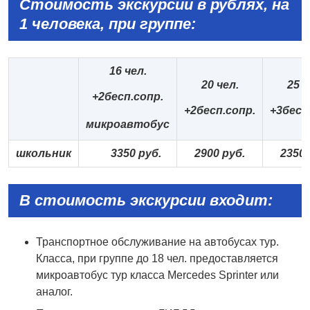
Стоимость экскурсии в рублях, на
1 человека, при группе:
16 чел.
20 чел.
25 ч
+2бесп.сопр.
+2бесп.сопр.
+3бесп
микроавтобус
школьник
33
5
0 руб.
290
0
руб.
23
5
0 
В стоимость экскурсии входит:
Транспортное обслуживание на автобусах тур.
Класса, при группе до 18 чел. предоставляется
микроавтобус тур класса Mercedes Sprinter или
аналог.