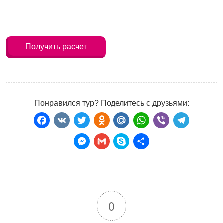
Получить расчет
Понравился тур? Поделитесь с друзьями:
Facebook
VK
Twitter
Odnoklassniki
Mail.Ru
WhatsApp
Viber
Teleg
Messenger
Gmail
Skype
Отправить
0