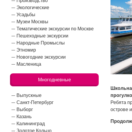
Производство
Экологические
Усадьбы
Музеи Москвы
Тематические экскурсии по Москве
Пешеходные экскурсии
Народные Промыслы
Этномир
Новогодние экскурсии
Масленица
Многодневные
Школьная
прогулко
Выпускные
Ребята пр
Санкт-Петербург
острове и
Выборг
Казань
Продолж
Калининград
Золотое Кольцо