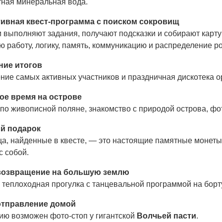
тная минеральная вода.
ивная квест-программа с поиском сокровищ
и выполняют задания, получают подсказки и собирают карту
 работу, логику, память, коммуникацию и распределение р
ние итогов
ие самых активных участников и праздничная дискотека op
ое время на острове
по живописной поляне, знакомство с природой острова, фо
й подарок
а, найденные в квесте, — это настоящие памятные монеты 
с собой.
 возвращение на большую землю
 теплоходная прогулка с танцевальной программой на борту
отправление домой
ию возможен фото-стоп у гигантской
Волчьей пасти
.