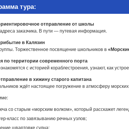
рамма тура:
ориентировочное отправление от школы
адреса заказчика. В пути — путевая информация.
прибытие в Калязин
группы. Торжественное посвящение школьников в
«Морски
я по территории современного порта
знакомятся с историей кораблестроения, узнают, как устро
отправление в хижину старого капитана
ольников ждёт настоящее погружение в атмосферу морских
мме:
еча со старым «морским волком», который расскажет леген
ер-класс по завязыванию речных узлов;
ение швартовке судна;