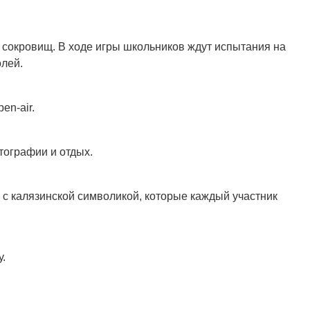
 сокровищ. В ходе игры школьников ждут испытания на
олей.
en-air.
тографии и отдых.
с калязинской символикой, которые каждый участник
.