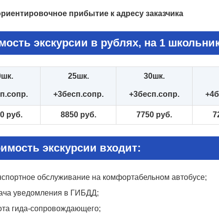
ориентировочное прибытие к адресу заказчика
мость экскурсии в рублях, на 1 школьник
0шк.
25шк.
30шк.
п.сопр.
+3бесп.сопр.
+3бесп.сопр.
+4б
0 руб.
8850 руб.
7750 руб.
7
оимость экскурсии входит:
нспортное обслуживание на комфортабельном автобусе;
ача уведомления в ГИБДД;
ота гида-сопровождающего;