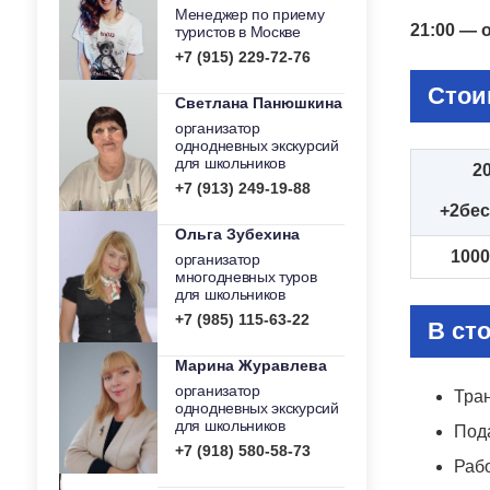
Менеджер по приему
21:00 — 
туристов в Москве
+7 (915) 229-72-76
Стои
Светлана Панюшкина
организатор
однодневных экскурсий
для школьников
2
+7 (913) 249-19-88
+2бес
Ольга Зубехина
1000
организатор
многодневных туров
для школьников
+7 (985) 115-63-22
В ст
Марина Журавлева
организатор
Тра
однодневных экскурсий
для школьников
Под
+7 (918) 580-58-73
Раб