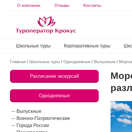
О компании
Отзывы
Контакты
Школьные туры
Корпоративные туры
Шко
Главная
/
Школьные туры
/
Однодневные
/
Выпускные
/
Морск
Морс
Расписание экскурсий
раз
Однодневные
Выпускные
Военно-Патриотические
Города России