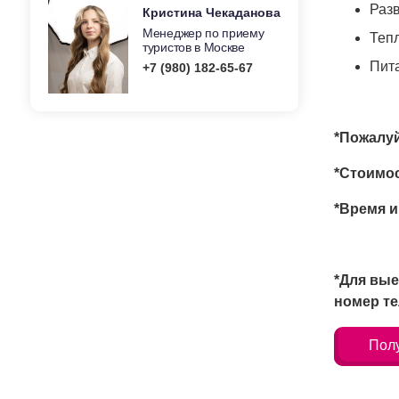
Раз
Кристина Чекаданова
Менеджер по приему
Тепл
туристов в Москве
Пит
+7 (980) 182-65-67
*Пожалуй
*Стоимос
*Время и
*Для вые
номер те
Полу