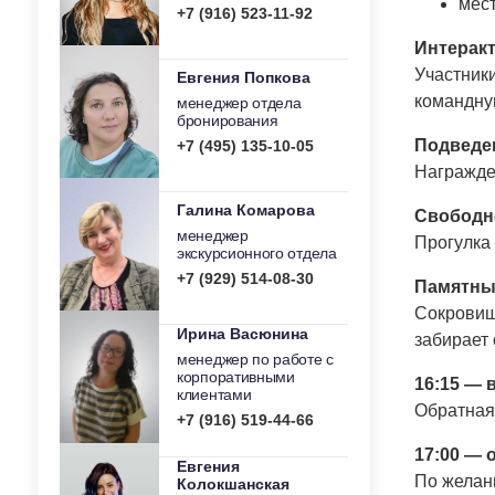
мес
+7 (916) 523-11-92
Интеракт
Участник
Евгения Попкова
командную
менеджер отдела
бронирования
Подведе
+7 (495) 135-10-05
Награжден
Галина Комарова
Свободн
менеджер
Прогулка 
экскурсионного отдела
+7 (929) 514-08-30
Памятны
Сокровищ
Ирина Васюнина
забирает 
менеджер по работе с
корпоративными
16:15 —
клиентами
Обратная
+7 (916) 519-44-66
17:00 — 
Евгения
По желан
Колокшанская