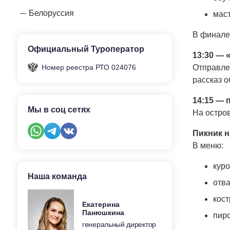
Белоруссия
маст
В финале 
Официальный Туроператор
13:30 — 
Отправле
Номер реестра РТО 024076
рассказ о
14:15 — 
Мы в соц сетях
На остров
Пикник н
В меню:
куро
Наша команда
отва
кост
Екатерина
Панюшкина
пиро
генеральный директор