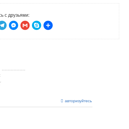
ь с друзьями:
niki
tsApp
ber
Telegram
Messenger
Gmail
Skype
Отправить
:
авторизуйтесь