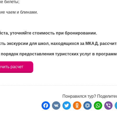
е билеты;
ие чаем и блинами.
ста, уточняйте стоимость при бронировании.
ть экскурсии для школ, находящихся за МКАД, рассчи
 порядок предоставления туристских услуг в программ
чить расчет
Понравился тур? Поделитес
Facebook
VK
Twitter
Odnoklass
Mail.Ru
Wha
Vi