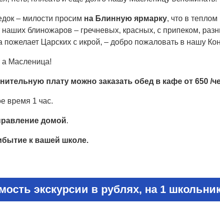
едок – милости просим
на
Блинную ярмарку
, что в тепло
 наших блиножаров – гречневых, красных, с припеком, раз
 пожелает Царских с икрой, – добро пожаловать в нашу Ко
 а Масленица!
нительную плату можно заказать обед в кафе от 650 /че
е время 1 час.
правление домой
.
бытие к вашей школе.
мость экскурсии в рублях, на 1 школьник