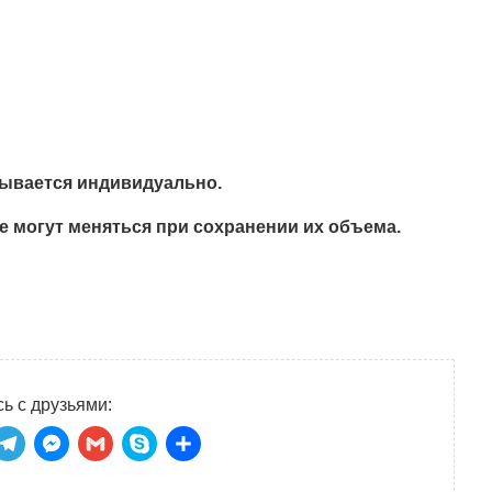
тывается индивидуально.
е могут меняться при сохранении их объема.
ь с друзьями:
niki
tsApp
ber
Telegram
Messenger
Gmail
Skype
Отправить