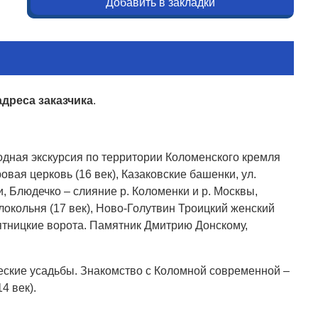
Добавить в закладки
дреса заказчика
.
ная экскурсия по территории Коломенского кремля
вая церковь (16 век), Казаковские башенки, ул.
, Блюдечко – слияние р. Коломенки и р. Москвы,
кольня (17 век), Ново-Голутвин Троицкий женский
ятницкие ворота. Памятник Дмитрию Донскому,
ческие усадьбы. Знакомство с Коломной современной –
4 век).