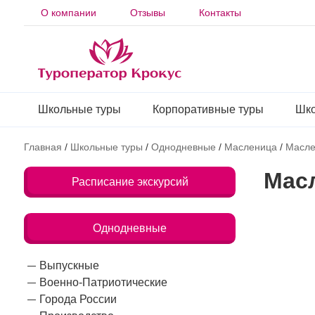
О компании
Отзывы
Контакты
Школьные туры
Корпоративные туры
Шко
Главная
/
Школьные туры
/
Однодневные
/
Масленица
/
Масле
Мас
Расписание экскурсий
Однодневные
Выпускные
Военно-Патриотические
Города России