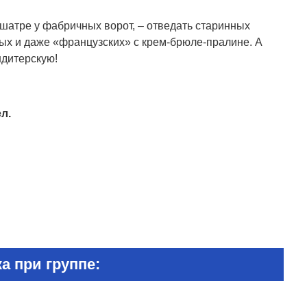
м шатре у фабричных ворот, – отведать старинных
ных и даже «французских» с крем-брюле-пралине. А
ндитерскую!
л.
а при группе: