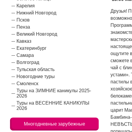
Карелия
Друзья! 
Нижний Новгород
возможно
Псков
Программе
Пенза
знакомст
Великий Новгород
мастерски
Кавказ
настоящей
Екатеринбург
ощутите в
Самара
сможете 
Волгоград
чай с бли
Тульская область
устами».
Новогодние туры
пастилы в
Смоленск
хозяйское
Туры на ЗИМНИЕ каникулы 2025-
2026
белокаме
Туры на ВЕСЕННИЕ КАНИКУЛЫ
пастильн
2026
царит Ма
Бамбина-
Многодневные зарубежные
НЕВѢСТЫ».
потешатьс