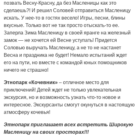
позвать Весну-Красну, да без Масленицы как это
сделаешь?! И решил Соловей отправиться Масленицу
искать. У нее-то в гостях весело! Игры, песни, блины
вкусные. Только вот не так просто отыскать-то ее.
Заперла Зима Масленицу в своей яранге на железный
замок — не хочется ей Весне уступать! Придется
Соловью выручать Масленицу, а не то не настанет
Весна и праздника не будет! Немало испытаний ждет
его на пути, но вместе с командой юныx помощников
ничего не страшно!
Этнопарк «Кочевник»
– отличное место для
приключений! Детей ждет не только увлекательная
экскурсия, но и возможность узнать что-то новое и
интересное. Экскурсанты смогут окунуться в настоящую
атмосферу кочевья!
Этнопарк приглашает все
x
встретить Широкую
Масленицу на свои
x
простора
x
!!!