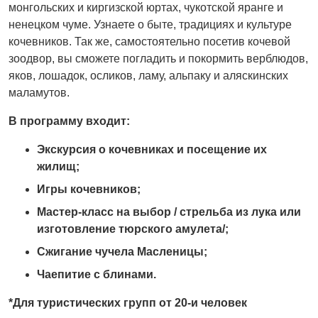
монгольских и киргизской юртах, чукотской яранге и
ненецком чуме. Узнаете о быте, традициях и культуре
кочевников. Так же, самостоятельно посетив кочевой
зоодвор, вы сможете погладить и покормить верблюдов,
яков, лошадок, осликов, ламу, альпаку и аляскинских
маламутов.
В программу в
x
одит:
Экскурсия о кочевника
x
и посещение и
x
жилищ;
Игры кочевников;
Мастер-класс на выбор / стрельба из лука или
изготовление тюрского амулета/;
Сжигание чучела Масленицы;
Чаепитие с блинами
.
*Для туристических групп от 20-и человек