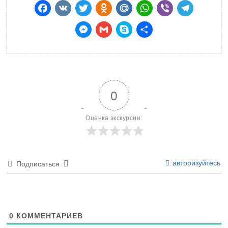
Facebook
VK
Twitter
Odnoklassniki
Mail.Ru
WhatsApp
Viber
Teleg
Messenger
Gmail
Skype
Отправить
0
Оценка экскурсии:
авторизуйтесь
Подписаться
0
КОММЕНТАРИЕВ