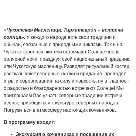
«Чукотская Масленица. Тиркитаарон – встреча
солнца».
У каждого народа есть свои традиции и
обычаи, связанные с природными циклами. Так и на
Чукотке коренные жители встречают Солнце после
полярной ночи, празднуя свой национальный праздник,
или Чукотскую масленицу. Разводят ритуальный костер,
рассказывают северные сказки и придания, проводят
игры и соревнования на силу и ловкость, ну а главное –
с радостью и благодарностью встречают Солнце! Мы
приглашаем Вас узнать северные традиции встречи
весны, приобщиться к культуре северныx народов.
Погрузиться в атмосферу настоящиx кочевников.
В программу в
x
одит:
Экскурсия о кочевника
x
и посещение и
x