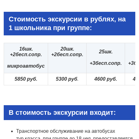
Стоимость экскурсии в рублях, на
1 школьника при группе:
16шк.
20шк.
25шк.
+2бесп.сопр.
+2бесп.сопр.
+3бесп.сопр.
+3бе
микроавтобус
5850 руб.
5300 руб
.
4600 руб.
41
В стоимость экскурсии входит:
Транспортное обслуживание на автобусах
тур.класса, при группе до 18 чел. предоставляется