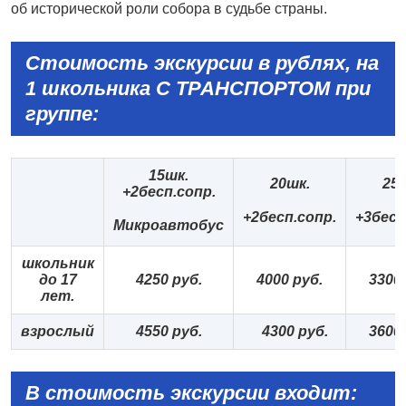
об исторической роли собора в судьбе страны.
Стоимость экскурсии в рублях, на
1 школьника С ТРАНСПОРТОМ при
группе:
15
шк.
20шк.
25ш
+2бесп.сопр
.
+2бесп.сопр.
+3бесп
Микроавтобус
школьник
до 1
7
425
0 руб.
400
0 руб.
330
0
лет.
взрослый
4
55
0 руб.
4
30
0 руб.
3
6
00
В стоимость экскурсии входит: