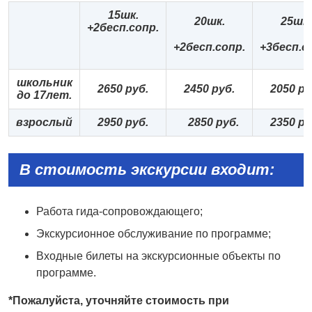
15
шк.
20шк.
25шк.
+2бесп.сопр
.
+2бесп.сопр.
+3бесп.с
школьник
265
0 руб.
2
45
0 руб.
2
0
5
0 ру
до 1
7лет.
взрослый
295
0 руб.
2
85
0 руб.
2
3
5
0 ру
В стоимость экскурсии входит:
Работа гида-сопровождающего;
Экскурсионное обслуживание по программе;
Входные билеты на экскурсионные объекты по
программе.
*
Пожалуйста,
уточняйте
стоимость
при