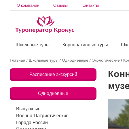
О компании
Отзывы
Контакты
Школьные туры
Корпоративные туры
Шко
Главная
/
Школьные туры
/
Однодневные
/
Экологические
/
Ко
Кон
Расписание экскурсий
музе
Однодневные
Выпускные
Военно-Патриотические
Города России