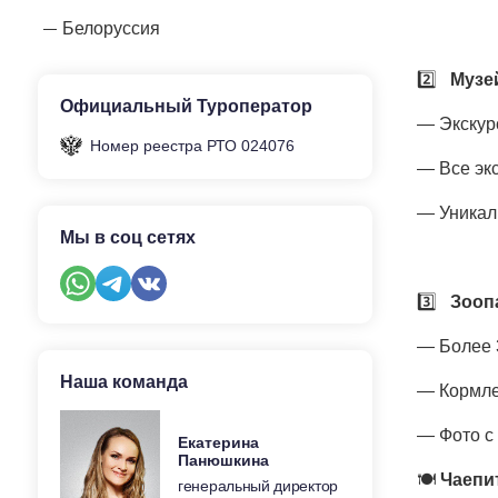
Белоруссия
2️⃣
Музе
Официальный Туроператор
— Экскур
Номер реестра РТО 024076
— Все экс
— Уникал
Мы в соц сетях
3️⃣
Зооп
— Более 
Наша команда
— Кормле
— Фото с
Екатерина
Панюшкина
🍽
Чаепи
генеральный директор