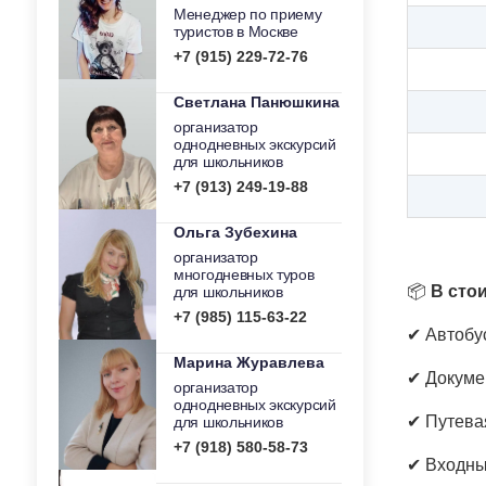
Менеджер по приему
туристов в Москве
+7 (915) 229-72-76
Светлана Панюшкина
организатор
однодневных экскурсий
для школьников
+7 (913) 249-19-88
Ольга Зубехина
организатор
многодневных туров
📦
В сто
для школьников
+7 (985) 115-63-22
✔ Автобу
Марина Журавлева
✔ Докуме
организатор
однодневных экскурсий
✔ Путева
для школьников
+7 (918) 580-58-73
✔ Входны