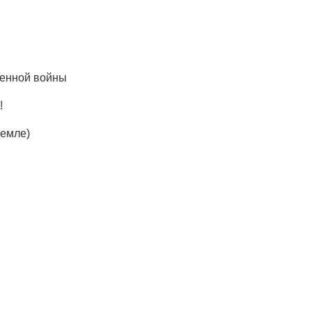
венной войны
!
ремле)