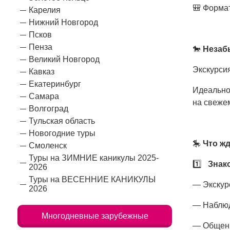
🎒 Формат
Карелия
Нижний Новгород
Псков
Пенза
🐎
Незабы
Великий Новгород
Экскурси
Кавказ
Екатеринбург
Идеально
Самара
на свежем
Волгоград
Тульская область
Новогодние туры
🎠
Что жд
Смоленск
Туры на ЗИМНИЕ каникулы 2025-
1️⃣
Знак
2026
Туры на ВЕСЕННИЕ КАНИКУЛЫ
— Экскур
2026
— Наблюд
Многодневные зарубежные
— Общени