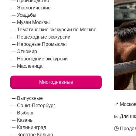
Производство
Экологические
Усадьбы
Музеи Москвы
Тематические экскурсии по Москве
Пешеходные экскурсии
Народные Промыслы
Этномир
Новогодние экскурсии
Масленица
Многодневные
Выпускные
📍 Москов
Санкт-Петербург
Выборг
📅 Для ш
Казань
Калининград
🕒 Продол
Золотое Кольцо