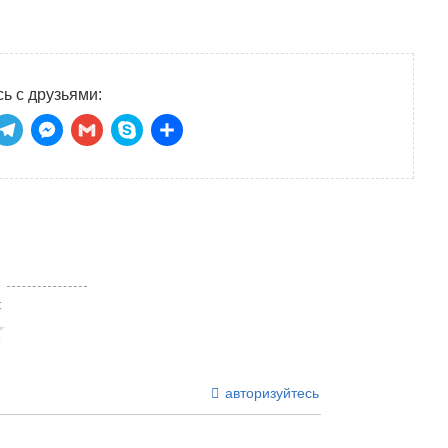
ь с друзьями:
niki
tsApp
ber
Telegram
Messenger
Gmail
Skype
Отправить
:
авторизуйтесь