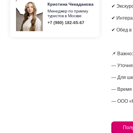
Кристина Чекаданова
✔ Экскур
Менеджер по приему
туристов в Москве
✔ Интера
+7 (980) 182-65-67
✔ Обед в
📌 Важно:
— Уточня
— Для шк
— Время 
— ООО «К
Полу