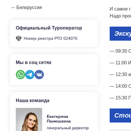
Белоруссия
И самое 
Надо прос
Официальный Туроператор
Экск
Номер реестра РТО 024076
— 09:30 О
Мы в соц сетях
— 11:00 
— 12:30 
— 14:00 О
— 15:30 П
Наша команда
Стои
Екатерина
Панюшкина
генеральный директор