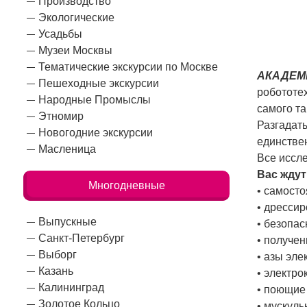
Производство
Экологические
Усадьбы
Музеи Москвы
Тематические экскурсии по Москве
АКАДЕМ
Пешеходные экскурсии
робототе
Народные Промыслы
самого т
Этномир
Разгадать
Новогодние экскурсии
единстве
Масленица
Все иссл
Вас ждут
Многодневные
• самост
• дресси
Выпускные
• безопа
Санкт-Петербург
• получе
Выборг
• азы эле
Казань
• электр
Калининград
• поющие
Золотое Кольцо
• мускул