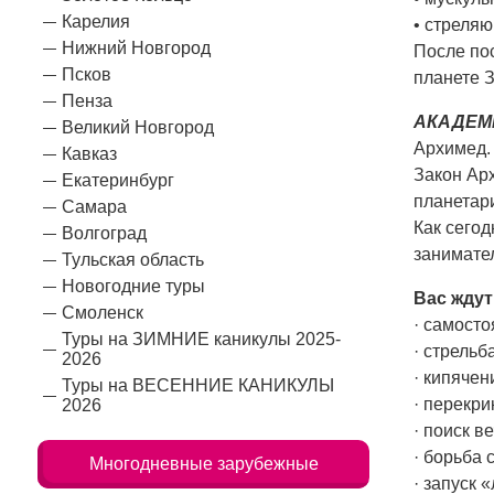
Карелия
• стреля
Нижний Новгород
После по
Псков
планете З
Пенза
АКАДЕМ
Великий Новгород
Архимед.
Кавказ
Закон Арх
Екатеринбург
планетари
Самара
Как сегод
Волгоград
занимате
Тульская область
Новогодние туры
Вас ждут
Смоленск
· самост
Туры на ЗИМНИЕ каникулы 2025-
· стрельб
2026
· кипяче
Туры на ВЕСЕННИЕ КАНИКУЛЫ
· перекр
2026
· поиск в
· борьба 
Многодневные зарубежные
· запуск 