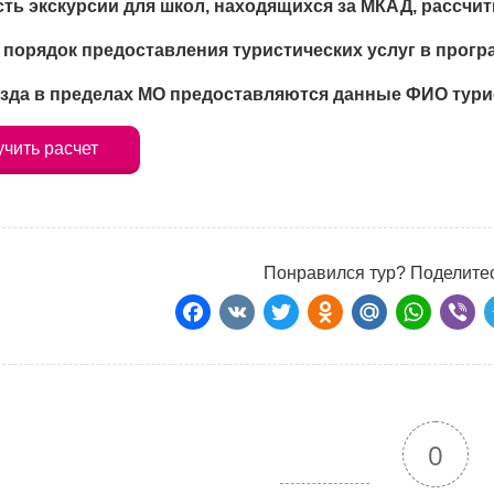
ть экску
рсии для школ
, находящихся за МКАД, рассчи
 порядок предоставления турист
иче
ских услуг в прог
зда в пределах МО предоставляются данные ФИО турис
чить расчет
Понравился тур? Поделитес
Facebook
VK
Twitter
Odnoklass
Mail.Ru
Wha
Vi
0