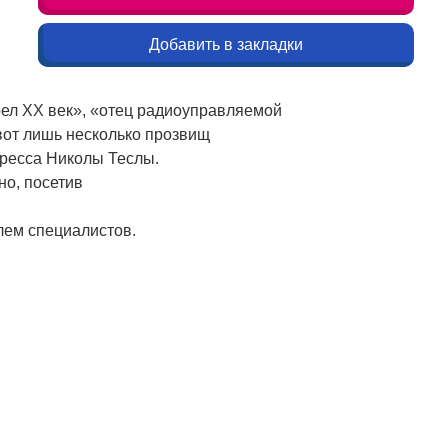
Добавить в закладки
рел ХХ век», «отец радиоуправляемой
вот лишь несколько прозвищ
гресса Николы Теслы.
но, посетив
лем специалистов.