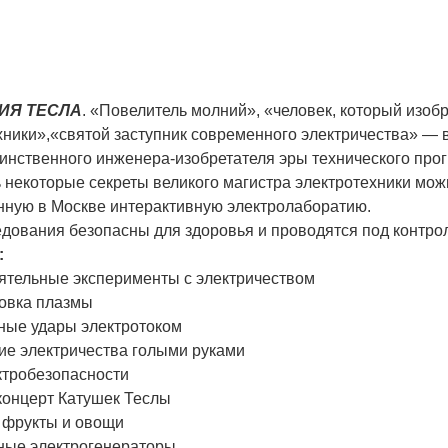
ИЯ ТЕСЛА
. «Повелитель молний», «человек, который изоб
хники»,«святой заступник современного электричества» — 
аинственного инженера-изобретателя эры технического про
 некоторые секреты великого магистра электротехники мож
нную в Москве интерактивную электролаборатию.
едования безопасны для здоровья и проводятся под контро
:
оятельные эксперименты с электричеством
ровка плазмы
сные удары электротоком
ние электричества голыми руками
ктробезопасности
оконцерт Катушек Теслы
 фрукты и овощи
ьные электрогенераторы