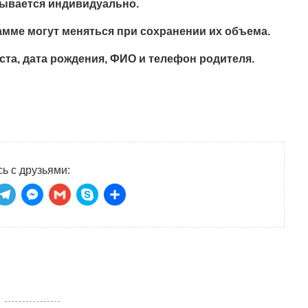
тывается индивидуально.
рамме могут меняться при сохранении их объема.
та, дата рождения, ФИО и телефон родителя.
ь с друзьями:
niki
tsApp
ber
Telegram
Messenger
Gmail
Skype
Отправить