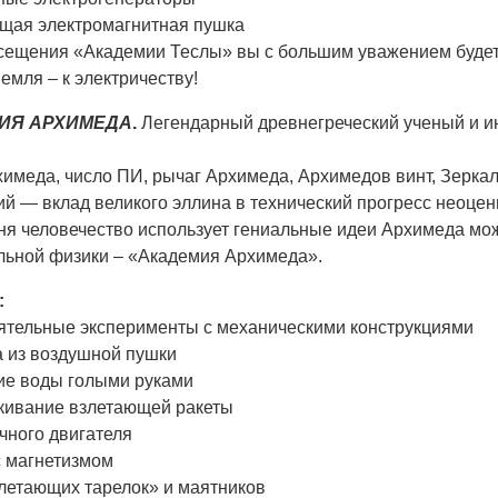
ющая электромагнитная пушка
сещения «Академии Теслы» вы с большим уважением будете
емля – к электричеству!
ИЯ АРХИМЕДА
.
Легендарный древнегреческий ученый и и
имеда, число ПИ, рычаг Архимеда, Архимедов винт, Зеркал
й — вклад великого эллина в технический прогресс неоцен
ня человечество использует гениальные идеи Архимеда можн
льной физики – «Академия Архимеда».
:
оятельные эксперименты с механическими конструкциями
а из воздушной пушки
ние воды голыми руками
икивание взлетающей ракеты
ечного двигателя
с магнетизмом
«летающих тарелок» и маятников