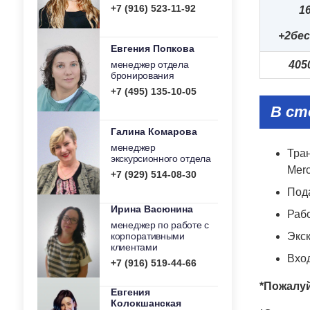
+7 (916) 523-11-92
1
+2
бес
Евгения Попкова
менеджер отдела
405
бронирования
+7 (495) 135-10-05
В ст
Галина Комарова
менеджер
Тран
экскурсионного отдела
Merc
+7 (929) 514-08-30
Под
Ирина Васюнина
Раб
менеджер по работе с
корпоративными
Экс
клиентами
Вхо
+7 (916) 519-44-66
*
Пожалуй
Евгения
Колокшанская