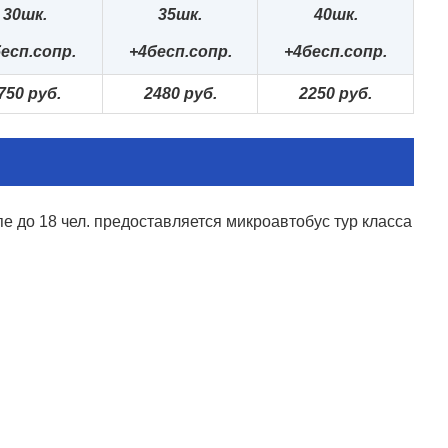
30шк.
35
шк.
40шк.
есп.сопр.
+4бесп.сопр.
+4бесп.сопр.
75
0 руб.
248
0 руб.
225
0 руб.
пе до 18 чел. предоставляется микроавтобус тур класса