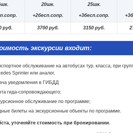
6
шк.
20
шк.
25шк.
п.сопр.
+2
бесп.сопр.
+3бесп.сопр.
+3б
0 руб.
370
0 руб.
31
5
0 руб.
2
оимость экскурсии входит:
спортное обслуживание на автобусах тур. класса, при груп
edes Sprinter или аналог.
ача уведомления в ГИБДД
ота гида-сопровождающего;
курсионное обслуживание по программе;
дные билеты на экскурсионные объекты по программе.
ста,
уточняйте
стоимость
при бронировании.