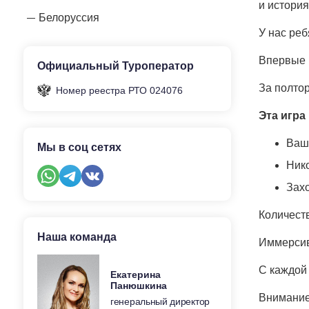
и история
Белоруссия
У нас реб
Впервые н
Официальный Туроператор
За полтор
Номер реестра РТО 024076
Эта игра
Ваш 
Мы в соц сетях
Нико
Зах
Количеств
Наша команда
Иммерсив
С каждой
Екатерина
Панюшкина
Внимание
генеральный директор