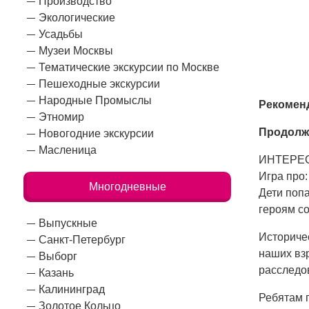
Производство
Экологические
Усадьбы
Музеи Москвы
Тематические экскурсии по Москве
Пешеходные экскурсии
Народные Промыслы
Ре
комен
Этномир
Продолж
Новогодние экскурсии
Масленица
ИНТЕРЕС
Игра про:
Многодневные
Дети попа
героям со
Выпускные
Историче
Санкт-Петербург
наших вз
Выборг
расследо
Казань
Калининград
Ребятам 
Золотое Кольцо