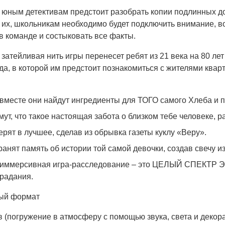
о юным детективам предстоит разобрать копии подлинных 
их, школьникам необходимо будет подключить внимание, во
в команде и состыковать все факты.
затейливая нить игры перенесет ребят из 21 века на 80 ле
а, в которой им предстоит познакомиться с жителями кварт
вместе они найдут ингредиенты для ТОГО самого Хлеба и п
ут, что такое настоящая забота о близком тебе человеке, р
рят в лучшее, сделав из обрывка газеты куклу «Веру».
анят память об истории той самой девочки, создав свечу из
 иммерсивная игра-расследование – это ЦЕЛЫЙ СПЕКТР ЭМО
радания.
ый формат
 (погружение в атмосферу с помощью звука, света и декора