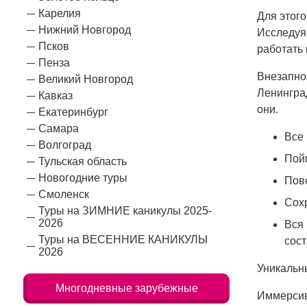
Карелия
Для этог
Нижний Новгород
Исследуя 
Псков
работать 
Пенза
Внезапно 
Великий Новгород
Ленинград
Кавказ
они.
Екатеринбург
Самара
Все 
Волгоград
Пойм
Тульская область
Новогодние туры
Пове
Смоленск
Сохр
Туры на ЗИМНИЕ каникулы 2025-
2026
Вся
Туры на ВЕСЕННИЕ КАНИКУЛЫ
сост
2026
Уникальн
Многодневные зарубежные
Иммерсив