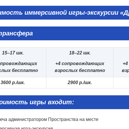
мость иммерсивной игры-экскурсии «Д
трансфера
15–17 шк.
18–22 шк.
опровождающих
+4 сопровождающих
+4
слых бесплатно
взрослых бесплатно
вз
3600 р./шк
.
2900
р./шк
.
оимость игры входит:
реча администратором Пространства на месте
ерсивная игра-экскурсия