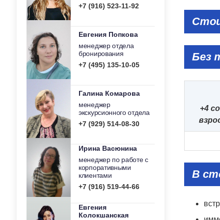
+7 (916) 523-11-92
Стои
Евгения Попкова
менеджер отдела
бронирования
Без 
+7 (495) 135-10-05
Галина Комарова
менеджер
+4 с
экскурсионного отдела
взро
+7 (929) 514-08-30
Ирина Васюнина
менеджер по работе с
корпоративными
В ст
клиентами
+7 (916) 519-44-66
вст
Евгения
Колокшанская
имм