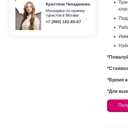
Тран
Кристина Чекаданова
клас
Менеджер по приему
туристов в Москве
Под
+7 (980) 182-65-67
Раб
Имм
Набо
*Пожалуй
*Стоимос
*Время и
*Для вые
Полу