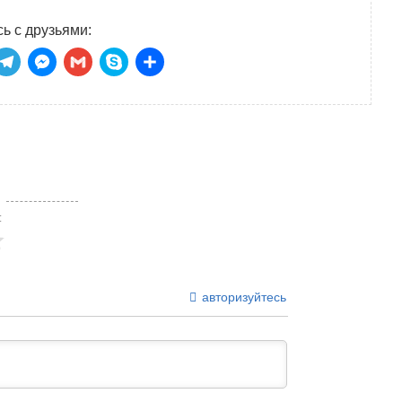
ь с друзьями:
niki
tsApp
ber
Telegram
Messenger
Gmail
Skype
Отправить
:
авторизуйтесь