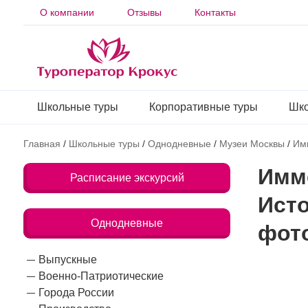
О компании
Отзывы
Контакты
Школьные туры
Корпоративные туры
Шко
Главная
/
Школьные туры
/
Однодневные
/
Музеи Москвы
/
Им
Имм
Расписание экскурсий
Исто
Однодневные
фот
Выпускные
Военно-Патриотические
Города России