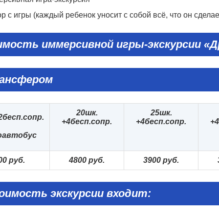
р с игры (каждый ребенок уносит с собой всё, что он сделает
мость иммерсивной игры-экскурсии «Д
ансфером
20
шк.
25
шк.
2бесп.сопр.
+
4
бесп.сопр.
+
4
бесп.сопр.
+
4
оавтобус
00 руб.
4800 руб.
3900 руб.
оимость экскурсии входит: