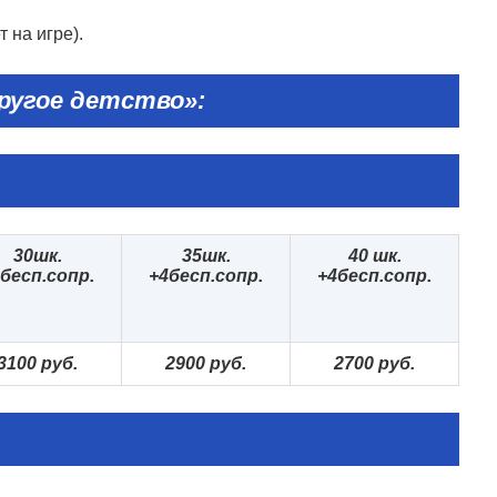
 на игре).
ругое детство»:
30
шк.
35
шк.
40
шк.
бесп.сопр.
+
4
бесп.сопр.
+
4
бесп.сопр.
3100 руб.
2900 руб.
2700 руб.