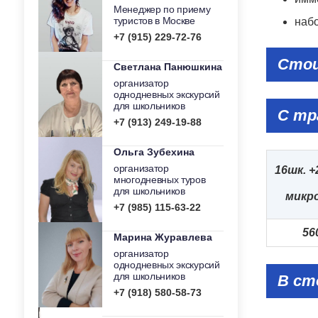
Менеджер по приему
туристов в Москве
набо
+7 (915) 229-72-76
Стои
Светлана Панюшкина
организатор
однодневных экскурсий
для школьников
С тр
+7 (913) 249-19-88
Ольга Зубехина
организатор
16шк. +
многодневных туров
для школьников
микр
+7 (985) 115-63-22
56
Марина Журавлева
организатор
однодневных экскурсий
для школьников
В ст
+7 (918) 580-58-73