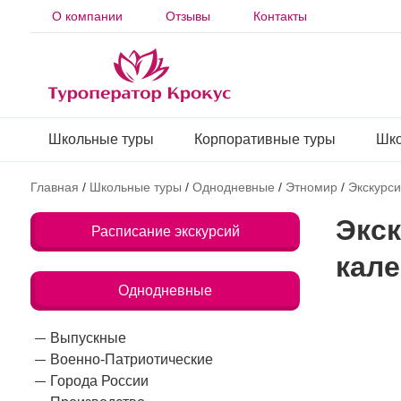
О компании
Отзывы
Контакты
Школьные туры
Корпоративные туры
Шко
Главная
/
Школьные туры
/
Однодневные
/
Этномир
/
Экскурси
Экск
Расписание экскурсий
кал
Однодневные
Выпускные
Военно-Патриотические
Города России