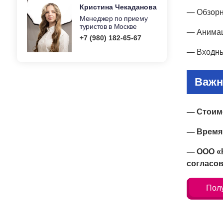
Кристина Чекаданова
— Обзорн
Менеджер по приему
туристов в Москве
— Анимац
+7 (980) 182-65-67
— Входны
Важн
— Стоимо
— Время 
— ООО «К
согласов
Полу