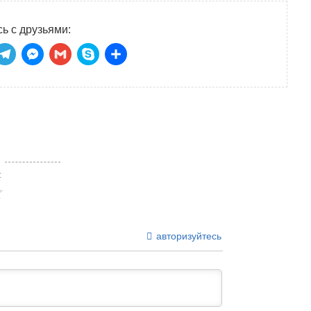
ь с друзьями:
niki
tsApp
ber
Telegram
Messenger
Gmail
Skype
Отправить
:
авторизуйтесь