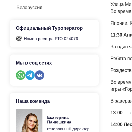
Улица Ми
Белоруссия
Во время 
Японии, К
Официальный Туроператор
11:30
Ани
Номер реестра РТО 024076
За один ч
Ребята п
Мы в соц сетях
Рождеств
Во время
игры «Го
В заверш
Наша команда
13:00
— с
Екатерина
Панюшкина
14:00
Лес
генеральный директор