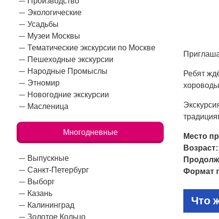
Производство
Экологические
Усадьбы
Музеи Москвы
Тематические экскурсии по Москве
Приглаша
Пешеходные экскурсии
Народные Промыслы
Ребят жд
Этномир
хороводы
Новогодние экскурсии
Экскурсия
Масленица
традиция
Многодневные
Место пр
Возраст:
Выпускные
Продолж
Санкт-Петербург
Формат 
Выборг
Казань
Что 
Калининград
Золотое Кольцо