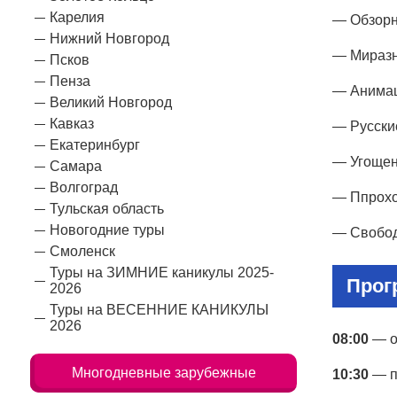
Карелия
— Обзорн
Нижний Новгород
— Миразн
Псков
Пенза
— Анимац
Великий Новгород
Кавказ
— Русски
Екатеринбург
— Угощен
Самара
Волгоград
— Ппрохо
Тульская область
Новогодние туры
— Свобод
Смоленск
Туры на ЗИМНИЕ каникулы 2025-
Прог
2026
Туры на ВЕСЕННИЕ КАНИКУЛЫ
2026
08:00
— о
Многодневные зарубежные
10:30
— п