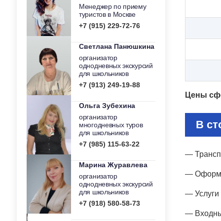
Менеджер по приему
туристов в Москве
+7 (915) 229-72-76
Светлана Панюшкина
организатор
однодневных экскурсий
для школьников
+7 (913) 249-19-88
Цены сф
Ольга Зубехина
организатор
В ст
многодневных туров
для школьников
+7 (985) 115-63-22
— Трансп
Марина Журавлева
— Оформл
организатор
однодневных экскурсий
для школьников
— Услуги
+7 (918) 580-58-73
— Входны