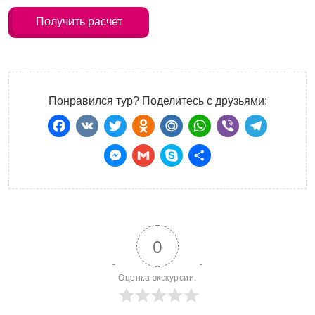
Получить расчет
Понравился тур? Поделитесь с друзьями:
Facebook
VK
Twitter
Odnoklassniki
Mail.Ru
WhatsApp
Viber
Teleg
Messenger
Gmail
Skype
Отправить
0
Оценка экскурсии: