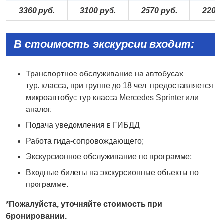
3
36
0 руб.
310
0 руб.
2
57
0 руб.
2
2
0
0
В стоимость экскурсии входит:
Транспортное обслуживание на автобусах
тур. класса, при группе до 18 чел. предоставляется
микроавтобус тур класса Mercedes Sprinter или
аналог.
Подача уведомления в ГИБДД
Работа гида-сопровождающего;
Экскурсионное обслуживание по программе;
Входные билеты на экскурсионные объекты по
программе.
*
Пожалуйста,
уточняйте
стоимость
при
бронировании.