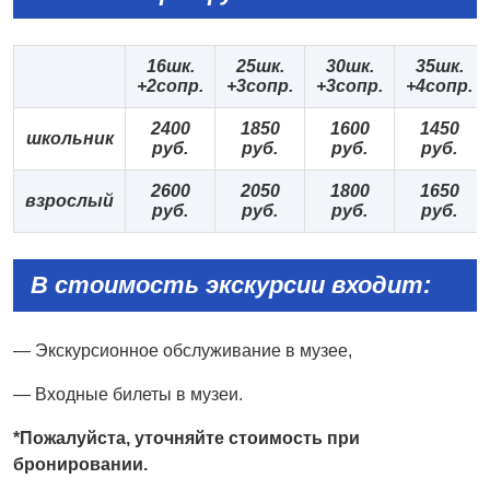
16шк.
25
шк.
30
шк.
35
шк.
+2
сопр.
+
3сопр.
+
3сопр.
+
4сопр.
2
40
0
185
0
1
6
00
1
4
50
школьник
руб.
руб.
руб.
руб.
2
60
0
2
05
0
1
8
00
1
6
50
взрослый
руб.
руб.
руб.
руб.
В стоимость экскурсии входит:
— Экскурсионное обслуживание в музее,
— Входные билеты в музеи.
*
Пожалуйста,
уточняйте
стоимость
при
бронировании.