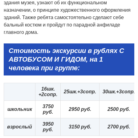
здания музея, узнают об их функциональном
назначении, о принципе художественного оформления
зданий. Также ребята самостоятельно сделают себе
бальный костюм и пройдут по парадной анфиладе
главного дома.
Стоимость экскурсии в рублях С
АВТОБУСОМ И ГИДОМ, на 1
человека
при группе:
16шк.
25шк.
+3сопр.
30шк.+3сопр.
+2
сопр.
3
7
50
школьник
2
9
5
0 руб.
2
5
00
руб.
руб.
3
9
50
взрослый
3
1
50
руб.
2
7
00
руб.
руб.