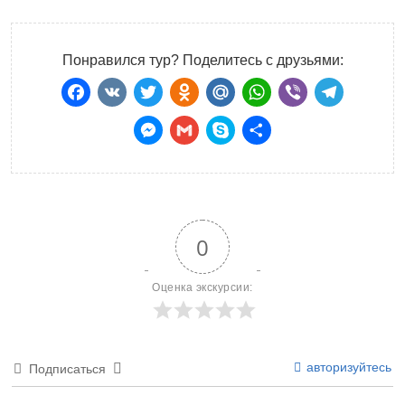
Понравился тур? Поделитесь с друзьями:
Facebook
VK
Twitter
Odnoklassniki
Mail.Ru
WhatsApp
Viber
Teleg
Messenger
Gmail
Skype
Отправить
0
Оценка экскурсии:
авторизуйтесь
Подписаться