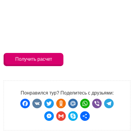
Получить расчет
Понравился тур? Поделитесь с друзьями:
Facebook
VK
Twitter
Odnoklassniki
Mail.Ru
WhatsApp
Viber
Teleg
Messenger
Gmail
Skype
Отправить