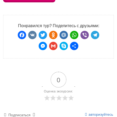
Понравился тур? Поделитесь с друзьями:
Facebook
VK
Twitter
Odnoklassniki
Mail.Ru
WhatsApp
Viber
Teleg
Messenger
Gmail
Skype
Отправить
0
Оценка экскурсии:
авторизуйтесь
Подписаться