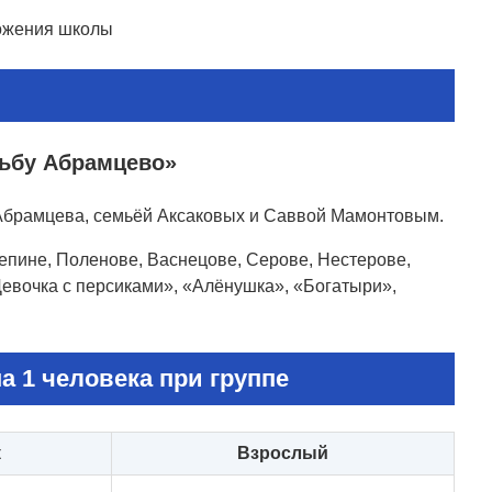
ложения школы
дьбу Абрамцево»
 Абрамцева, семьёй Аксаковых и Саввой Мамонтовым.
епине, Поленове, Васнецове, Серове, Нестерове,
евочка с персиками», «Алёнушка», «Богатыри»,
а 1 человека при группе
к
Взрослый