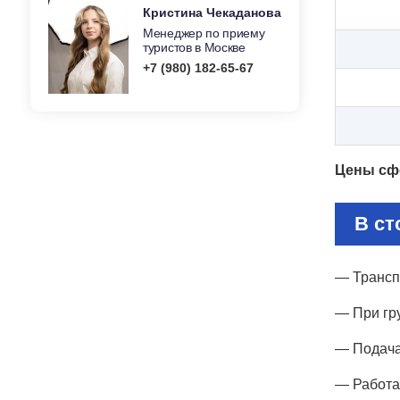
Кристина Чекаданова
Менеджер по приему
туристов в Москве
+7 (980) 182-65-67
Цены сф
В ст
— Трансп
— При гру
— Подача
— Работа