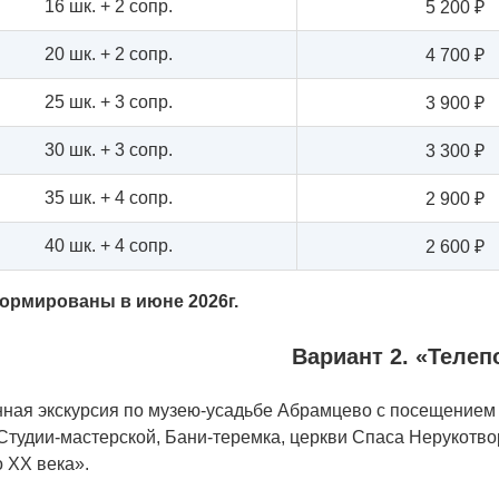
16 шк. + 2 сопр.
5 200 ₽
20 шк. + 2 сопр.
4 700 ₽
25 шк. + 3 сопр.
3 900 ₽
30 шк. + 3 сопр.
3 300 ₽
35 шк. + 4 сопр.
2 900 ₽
40 шк. + 4 сопр.
2 600 ₽
ормированы в июне 2026г.
Вариант 2. «Телеп
ная экскурсия по музею-усадьбе Абрамцево с посещением 
 Студии-мастерской, Бани-теремка, церкви Спаса Нерукотво
 XX века».