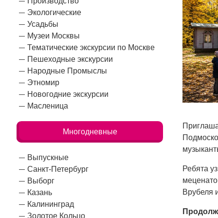
Производство
Экологические
Усадьбы
Музеи Москвы
Тематические экскурсии по Москве
Пешеходные экскурсии
Народные Промыслы
Этномир
Новогодние экскурсии
Масленица
Приглаша
Многодневные
Подмоско
музыкант
Выпускные
Ребята у
Санкт-Петербург
меценато
Выборг
Врубеля 
Казань
Калининград
Продолж
Золотое Кольцо