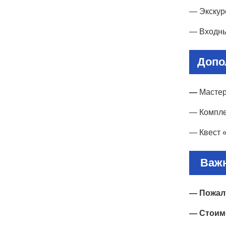
— Экскур
— Входны
Допо
—
Мастер
— Комплек
— Квест 
Важ
— Пожалу
— Стоимо