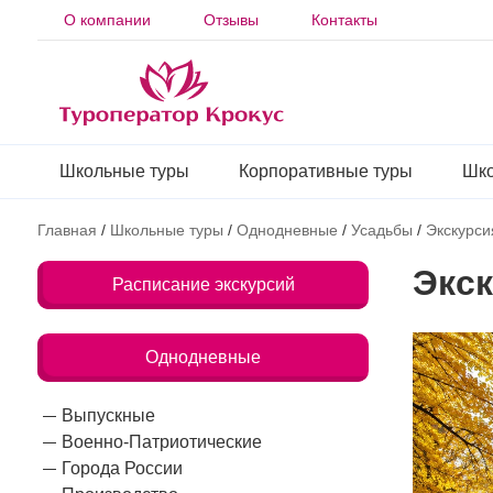
О компании
Отзывы
Контакты
Школьные туры
Корпоративные туры
Шко
Главная
/
Школьные туры
/
Однодневные
/
Усадьбы
/
Экскурси
Экск
Расписание экскурсий
Однодневные
Выпускные
Военно-Патриотические
Города России