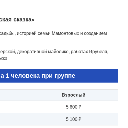
ская сказка»
усадьбы, историей семьи Мамонтовых и созданием
ерской, декоративной майолике, работах Врубеля,
жка.
а 1 человека при группе
к
Взрослый
5 600 ₽
5 100 ₽