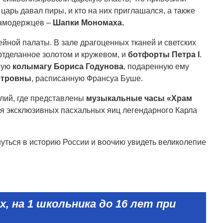
царь давал пиры, и кто на них приглашался, а также
самодержцев –
Шапки Мономаха.
ейной палаты. В зале драгоценных тканей и светских
тделанное золотом и кружевом, и
ботфорты Петра I
.
мную
колымагу Бориса Годунова
, подаренную ему
етровны
, расписанную Франсуа Буше.
елий, где представлены
музыкальные часы «Храм
ия эксклюзивных пасхальных яиц легендарного Карла
нуться в историю России и воочию увидеть великолепие
х, на 1 школьника до 16 лет при