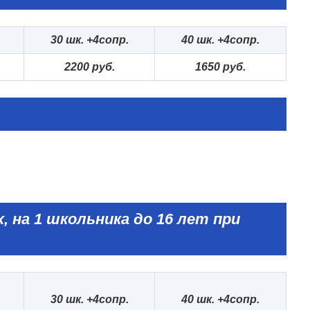
30
шк. +
4сопр.
40
шк. +
4сопр.
22
0
0 руб.
1
6
5
0 руб.
х, на 1 школьника до 16 лет при
30
шк. +
4сопр.
40
шк. +
4сопр.