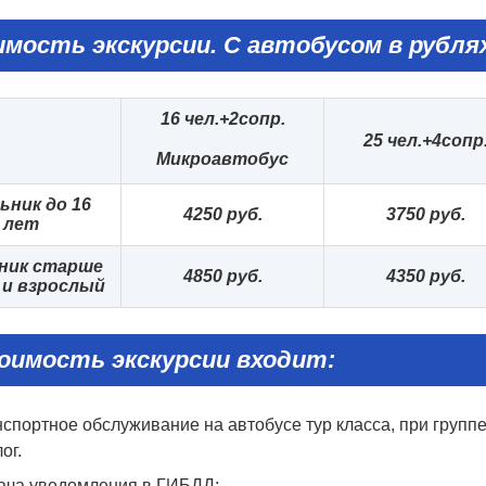
имость
экскурсии.
С автобусом
в рублях
16 чел.+2сопр.
25 чел.+4сопр
Микроавтобус
ьник до 16
425
0 руб.
3
75
0 руб.
лет
ник старше
4
85
0 руб.
4
35
0 руб.
 и взрослый
оимость экскурсии входит:
спортное обслуживание на автобусе тур класса, при группе 
ог.
ача уведомления в ГИБДД;