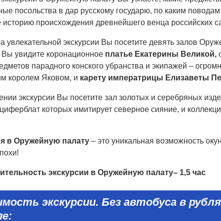
ые посольства в дар русскому государю, по каким поводам 
 историю происхождения древнейшего венца российских 
са увлекательной экскурсии Вы посетите девять залов Оруж
 Вы увидите коронационное
платье Екатерины Великой,
о
редметов парадного конского убранства и экипажей – огро
им королем Яковом, и
карету императрицы Елизаветы П
ении экскурсии Вы посетите зал золотых и серебряных изд
циферблат которых имитирует северное сияние, и коллекц
я в Оружейную палату
– это уникальная возможность оку
похи!
тельность экскурсии в Оружейную палату– 1,5 час
имость
экскурсии
.
Б
ез автобуса
в рубля
пе: