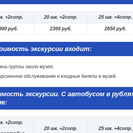
к. +
2сопр.
20
шк. +
2сопр.
25
шк. +
4сопр.
9
0
0 руб.
2
3
0
0 руб.
2
65
0 руб.
оимость экскурсии входит:
еча группы около музея;
урсионное обслуживание и входные билеты в музей.
имость
экскурсии.
С автобусом
в рубля
пе:
к. +
2сопр.
20
шк. +
2сопр.
25
шк. +
4сопр.