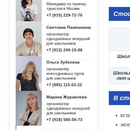
Менеджер по приему
туристов в Москве
Сто
+7 (915) 229-72-76
Светлана Панюшкина
организатор
однодневных экскурсий
для школьников
+7 (913) 249-19-88
Школ
Ольга Зубехина
организатор
Школьн
многодневных туров
для школьников
лет 
+7 (985) 115-63-22
В ст
Марина Журавлева
организатор
однодневных экскурсий
для школьников
встр
+7 (918) 580-58-73
экск