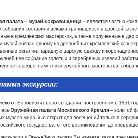
ая палата
–
музей-сокровищница
– является частью ком
о собрания составили веками хранившиеся в царской казн
ные в кремлевских мастерских, а также полученные в дар о
м музей обязан одному из древнейших кремлевский казнох
твенные регалии, парадную царскую одежду и коронационно
крупнейшее собрание золотых и серебряных изделий работы
венное серебро, памятники оружейного мастерства, собрани
рамма экскурсии:
еко от Боровицких ворот, в здании, построенном в 1851 г
лась
Оружейная палата Московского Кремля
– золотой ф
х музеев мира был открыт для посещений только в середин
оссийского государства: от его возникновения до превращ
 экскурсии в Оружейную палату Вы узнаете, какие предметы