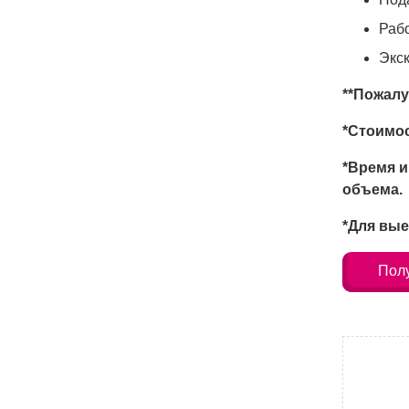
Раб
Экс
**Пожалу
*Стоимос
*Время и
объема.
*Для вые
Полу