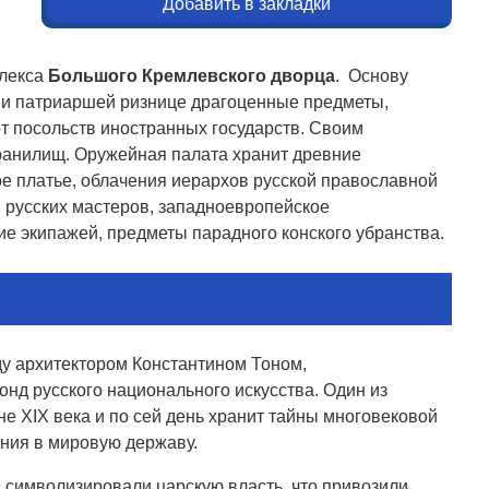
Добавить в закладки
плекса
Большого Кремлевского дворца
. Основу
е и патриаршей ризнице драгоценные предметы,
т посольств иностранных государств. Своим
ранилищ. Оружейная палата хранит древние
е платье, облачения иерархов русской православной
 русских мастеров, западноевропейское
е экипажей, предметы парадного конского убранства.
оду архитектором Константином Тоном,
онд русского национального искусства. Один из
е XIX века и по сей день хранит тайны многовековой
ения в мировую державу.
 символизировали царскую власть, что привозили