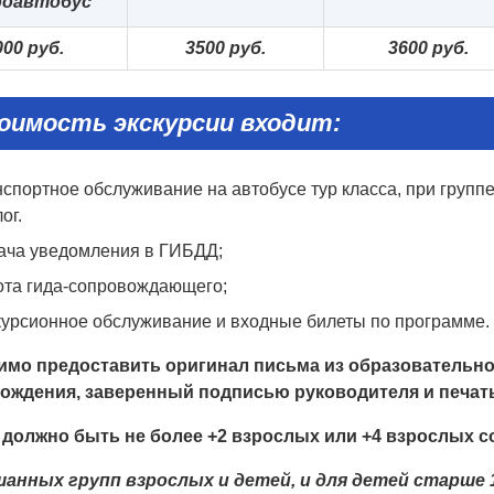
роавтобус
0
0
0 руб.
3
50
0 руб.
3
6
0
0 руб.
оимость экскурсии входит:
спортное обслуживание на автобусе тур класса, при группе 
ог.
ача уведомления в ГИБДД;
ота гида-сопровождающего;
курсионное обслуживание и входные билеты по программе.
мо предоставить оригинал письма из образовательног
рождения, заверенный подписью руководителя и печат
 должно быть не более +2 взрослых или +4 взрослых 
анных групп взрослых и детей, и для детей старше 