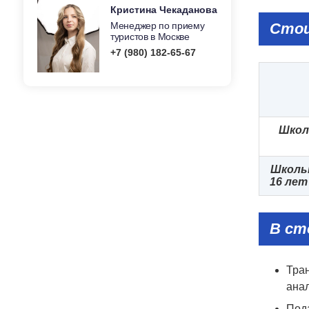
Кристина Чекаданова
Менеджер по приему
Сто
туристов в Москве
+7 (980) 182-65-67
Школ
Школь
16 лет
В ст
Тран
анал
Под