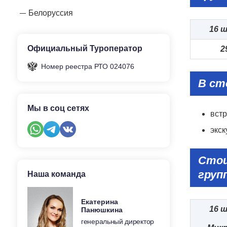
Белоруссия
16
ш
Официальный Туроператор
2
Номер реестра РТО 024076
В ст
Мы в соц сетях
встр
экск
Сто
груп
Наша команда
Екатерина
16
ш
Панюшкина
генеральный директор