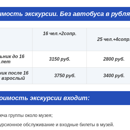
имость
экскурсии.
Без автобуса
в рубля
16 чел.+2сопр.
25 чел.+4сопр
ьник до 16
315
0 руб.
2
8
00 руб.
лет
ик после 16
3
75
0 руб.
3
4
00 руб.
и взрослый
оимость экскурсии входит:
еча группы около музея;
урсионное обслуживание и входные билеты в музей.