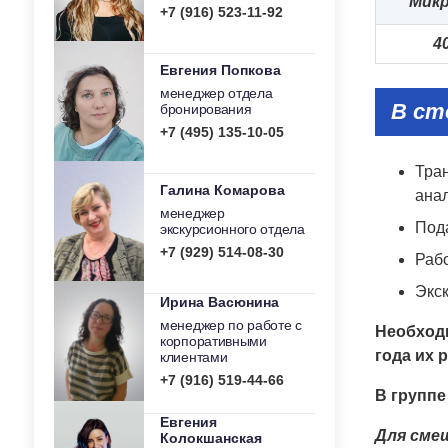
Мик
+7 (916) 523-11-92
4
Евгения Попкова
менеджер отдела
В ст
бронирования
+7 (495) 135-10-05
Тран
Галина Комарова
анал
менеджер
Под
экскурсионного отдела
+7 (929) 514-08-30
Раб
Экс
Ирина Васюнина
менеджер по работе с
Необходи
корпоративными
года их 
клиентами
+7 (916) 519-44-66
В группе
Евгения
Для смеш
Колокшанская