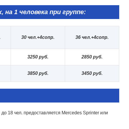
, на 1 человека при группе:
.
30 чел.+4сопр.
36 чел.+4сопр.
325
0 руб.
2
8
5
0 руб.
3
85
0 руб.
3
4
5
0 руб.
до 18 чел. предоставляется Mercedes Sprinter или