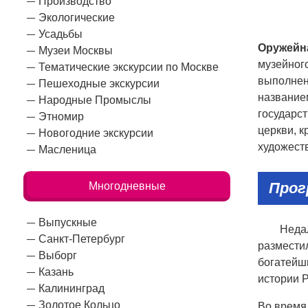
Производство
Экологические
Усадьбы
Оружейн
Музеи Москвы
музейног
Тематические экскурсии по Москве
выполнен
Пешеходные экскурсии
название
Народные Промыслы
государс
Этномир
церкви, 
Новогодние экскурсии
художест
Масленица
Прог
Многодневные
Выпускные
Недал
Санкт-Петербург
размести
Выборг
богатейши
Казань
истории Р
Калининград
Золотое Кольцо
Во время