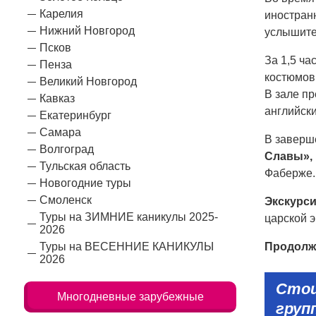
Карелия
иностранн
Нижний Новгород
услышите
Псков
За 1,5 ча
Пенза
костюмов
Великий Новгород
В зале п
Кавказ
английск
Екатеринбург
Самара
В заверш
Волгоград
Славы»,
Тульская область
Фаберже.
Новогодние туры
Смоленск
Экскурси
Туры на ЗИМНИЕ каникулы 2025-
царской э
2026
Туры на ВЕСЕННИЕ КАНИКУЛЫ
Продолжи
2026
Сто
Многодневные зарубежные
груп