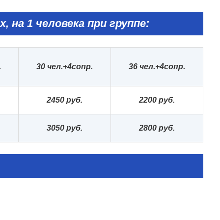
х, на 1 человека при группе:
.
30 чел.+4сопр.
36 чел.+4сопр.
2
45
0 руб.
220
0 руб.
305
0 руб.
2
80
0 руб.