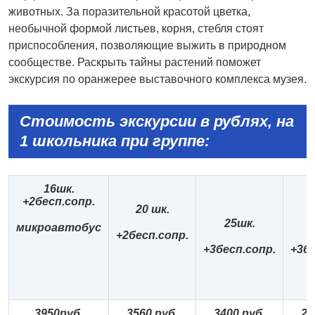
животных. За поразительной красотой цветка,
необычной формой листьев, корня, стебля стоят
приспособления, позволяющие выжить в природном
сообществе. Раскрыть тайны растений поможет
экскурсия по оранжерее выставочного комплекса музея.
Стоимость экскурсии в
рублях, на
1
школьника при
группе:
16
шк.
+2бесп.сопр
.
20 шк.
25шк.
микроавтобус
+2бесп.сопр.
+3бесп.сопр.
+3бе
3
9
5
0
руб.
3
5
6
0 руб.
3
40
0 руб.
2
8