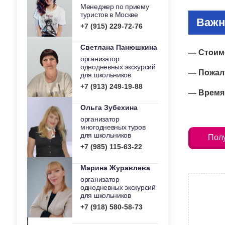
Менеджер по приему
туристов в Москве
Важн
+7 (915) 229-72-76
Светлана Панюшкина
— Стоимо
организатор
однодневных экскурсий
— Пожалу
для школьников
+7 (913) 249-19-88
— Время 
Ольга Зубехина
организатор
многодневных туров
для школьников
Полу
+7 (985) 115-63-22
Марина Журавлева
организатор
однодневных экскурсий
для школьников
+7 (918) 580-58-73