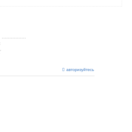
niki
tsApp
ber
Telegram
Messenger
Gmail
Skype
Отправить
:
авторизуйтесь