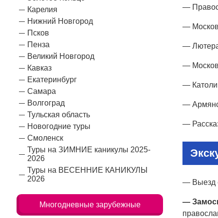
— Правос
Карелия
Нижний Новгород
— Москов
Псков
Пенза
— Лютера
Великий Новгород
— Москов
Кавказ
Екатеринбург
— Католи
Самара
Волгоград
— Армянс
Тульская область
— Рассказ
Новогодние туры
Смоленск
Туры на ЗИМНИЕ каникулы 2025-
Экск
2026
Туры на ВЕСЕННИЕ КАНИКУЛЫ
2026
— Выезд о
— Замос
Многодневные зарубежные
православ