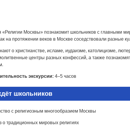
я «Религии Москвы» познакомит школьников с главными ми
как на протяжении веков в Москве соседствовали разные к
нают о христианстве, исламе, иудаизме, католицизме, лют
олитвенные центры разных конфессий, а также познакомятс
м.
ительность экскурсии:
4–5 часов
ждёт школьников
ство с религиозным многообразием Москвы
з о традиционных мировых религиях