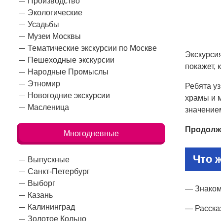
Производство
Экологические
Усадьбы
Музеи Москвы
Тематические экскурсии по Москве
Экскурси
Пешеходные экскурсии
покажет, 
Народные Промыслы
Этномир
Ребята уз
Новогодние экскурсии
храмы и м
Масленица
значение
Продолж
Многодневные
Что 
Выпускные
Санкт-Петербург
Выборг
— Знаком
Казань
Калининград
— Расска
Золотое Кольцо