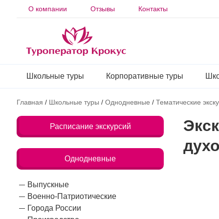
О компании
Отзывы
Контакты
Школьные туры
Корпоративные туры
Шко
Главная
/
Школьные туры
/
Однодневные
/
Тематические экск
Экск
Расписание экскурсий
духо
Однодневные
Выпускные
Военно-Патриотические
Города России