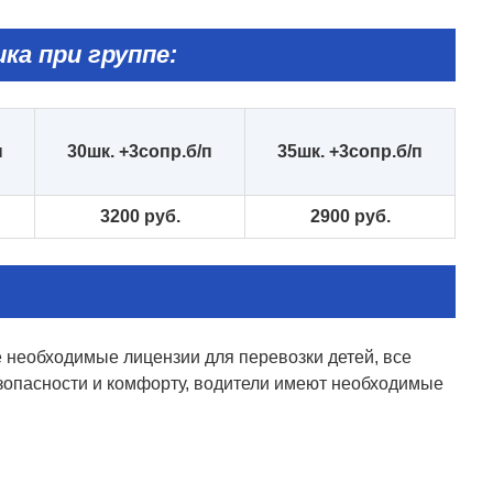
ка при группе:
п
30
шк. +3сопр.б
/
п
3
5
шк. +3сопр.б
/
п
3
20
0 руб.
2
9
00 руб.
 необходимые лицензии для перевозки детей, все
опасности и комфорту, водители имеют необходимые