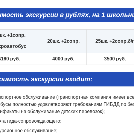
мость экскурсии в рублях, на 1 школьни
шк. +
1
сопр
.
20
шк. +
2сопр.
25
шк. +2сопр.б
/
кроавтобус
416
0
руб.
400
0 руб.
3
50
0 руб.
оимость экскурсии входит:
спортное обслуживание (транспортная компания имеет все
обусы полностью удовлетворяют требованиям ГИБДД по без
ификаты на обслуживание детских перевозок);
ота гида-сопровождающего;
курсионное обслуживание;