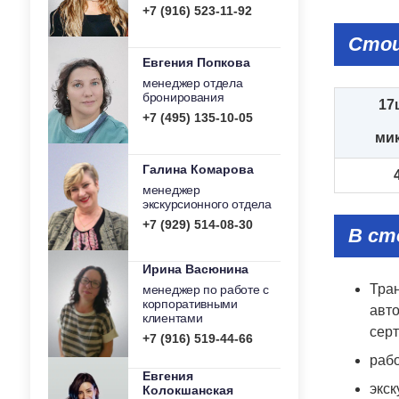
+7 (916) 523-11-92
Стои
Евгения Попкова
менеджер отдела
бронирования
17
+7 (495) 135-10-05
ми
Галина Комарова
менеджер
экскурсионного отдела
+7 (929) 514-08-30
В ст
Ирина Васюнина
Тран
менеджер по работе с
корпоративными
авт
клиентами
серт
+7 (916) 519-44-66
раб
Евгения
экс
Колокшанская