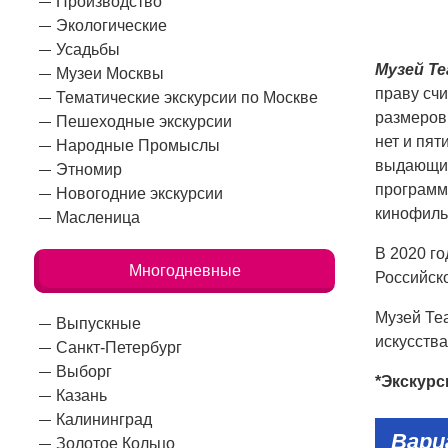
Производство
Экологические
Усадьбы
Музей Т
Музеи Москвы
праву сч
Тематические экскурсии по Москве
размеров 
Пешеходные экскурсии
нет и пят
Народные Промыслы
выдающихс
Этномир
программы
Новогодние экскурсии
кинофиль
Масленица
В 2020 г
Многодневные
Российск
Музей Теа
Выпускные
искусства
Санкт-Петербург
Выборг
*Экскурс
Казань
Калининград
Вар
Золотое Кольцо