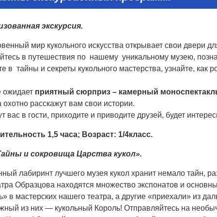
изованная
экскурсия.
венный мир кукольного искусства открывает свои двери дл
йтесь в путешествия по нашему уникальному музею, позна
е в тайны и секреты кукольного мастерства, узнайте, как р
е ожидает
приятный сюрприз – камерный моноспектакл
 охотно расскажут вам свои истории.
т вас в гости, приходите и приводите друзей, будет интерес
ительность 1
,
5 часа;
Возраст: 1/4класс
.
Тайны и сокровища Царства кукол».
нный лабиринт лучшего музея кукол хранит немало тайн, р
тра Образцова находятся множество экспонатов и основные
» в мастерских нашего театра, а другие «приехали» из дал
жный из них — кукольный Король! Отправляйтесь на необы