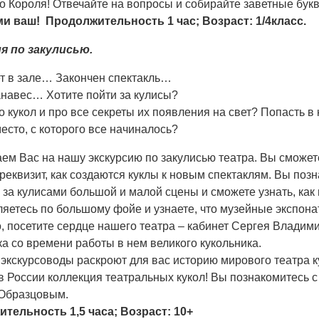
о Короля! Отвечайте на вопросы и собирайте заветные бук
ми ваш!
Продолжительность 1 час;
Возраст: 1/4класс
.
и
я
по
з
акулисью
.
ет в зале… Закончен спектакль…
анавес… Хотите пойти за кулисы?
о кукол и про все секреты их появления на свет? Попасть
есто, с которого все начиналось?
м Вас на нашу экскурсию по закулисью театра. Вы сможете 
реквизит, как создаются куклы к новым спектаклям. Вы поз
 за кулисами большой и малой сцены и сможете узнать, как
ляетесь по большому фойе и узнаете, что музейные экспона
о, посетите сердце нашего театра – кабинет Сергея Влади
а со времени работы в нем великого кукольника.
кскурсоводы раскроют для вас историю мирового театра ку
 России коллекция театральных кукол! Вы познакомитесь с
Образцовым.
ительность 1
,
5 часа;
Возраст: 1
0
+