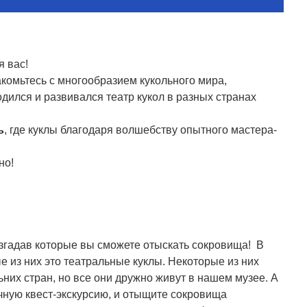
я вас!
комьтесь с многообразием кукольного мира,
одился и развивался театр кукол в разных странах
ь
, где куклы благодаря волшебству опытного мастера-
но!
азгадав которые вы сможете отыскать сокровища! В
 из них это театральные куклы. Некоторые из них
ьних стран, но все они дружно живут в нашем музее. А
чную квест-экскурсию, и отыщите сокровища