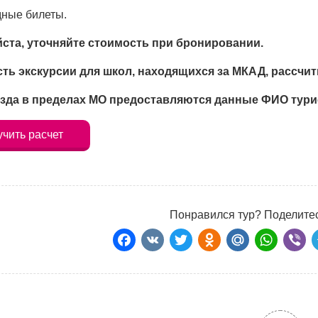
дные билеты.
ста, уточняйте стоимость при бронировании.
ть экскурсии для школ, находящихся за МКАД, рассчи
зда в пределах МО предоставляются данные ФИО турис
чить расчет
Понравился тур? Поделитес
Facebook
VK
Twitter
Odnoklass
Mail.Ru
Wha
Vi