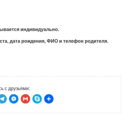
тывается индивидуально.
та, дата рождения, ФИО и телефон родителя.
ь с друзьями:
niki
tsApp
ber
Telegram
Messenger
Gmail
Skype
Отправить