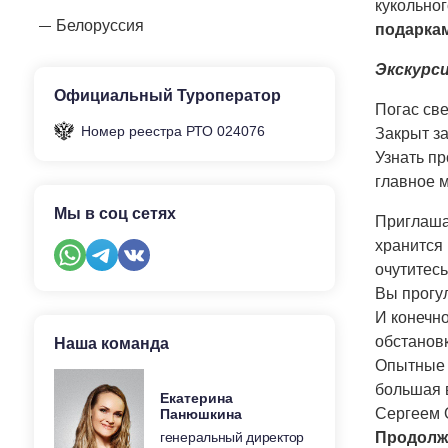
кукольног
Белоруссия
подарка
Экскурс
Официальный Туроператор
Погас св
Номер реестра РТО 024076
Закрыт з
Узнать пр
главное м
Мы в соц сетях
Приглашае
хранится 
очутитесь
Вы прогу
И конечн
обстановк
Наша команда
Опытные э
большая в
Екатерина
Сергеем 
Панюшкина
генеральный директор
Продолж