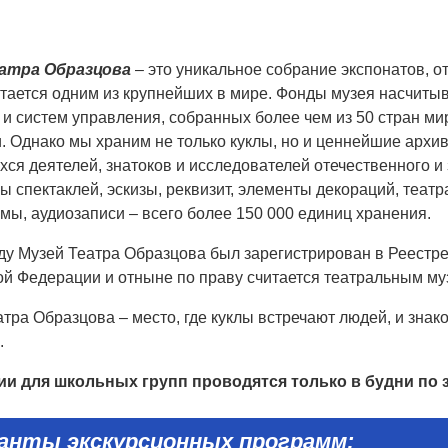
еатра Образцова
– это уникальное собрание экспонатов, о
итается одним из крупнейших в мире. Фонды музея насчиты
и систем управления, собранных более чем из 50 стран ми
и. Однако мы храним не только куклы, но и ценнейшие арх
я деятелей, знатоков и исследователей отечественного и 
 спектаклей, эскизы, реквизит, элементы декораций, теат
мы, аудиозаписи – всего более 150 000 единиц хранения.
оду Музей Театра Образцова был зарегистрирован в Реестр
ой Федерации и отныне по праву считается театральным м
тра Образцова – место, где куклы встречают людей, и зна
.
ии для
школьны
x
групп проводятся только в будни по 
ианты
экскурсионны
x
программ: