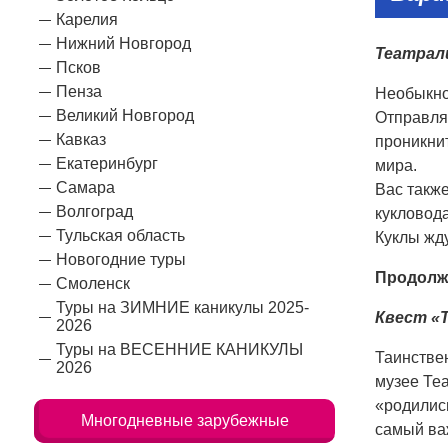
Карелия
Нижний Новгород
Театрал
Псков
Пенза
Необыкно
Великий Новгород
Отправля
Кавказ
проникнит
Екатеринбург
мира.
Самара
Вас такж
Волгоград
кукловода
Тульская область
Куклы жду
Новогодние туры
Продолж
Смоленск
Туры на ЗИМНИЕ каникулы 2025-
Квест «
2026
Туры на ВЕСЕННИЕ КАНИКУЛЫ
Таинстве
2026
музее Теа
«родились
Многодневные зарубежные
самый ва