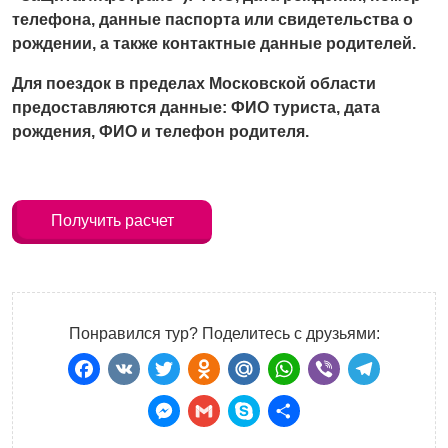
телефона, данные паспорта или свидетельства о
рождении, а также контактные данные родителей.
Для поездок в пределах Московской области
предоставляются данные: ФИО туриста, дата
рождения, ФИО и телефон родителя.
Получить расчет
Понравился тур? Поделитесь с друзьями:
Facebook
VK
Twitter
Odnoklassniki
Mail.Ru
WhatsApp
Viber
Teleg
Messenger
Gmail
Skype
Отправить