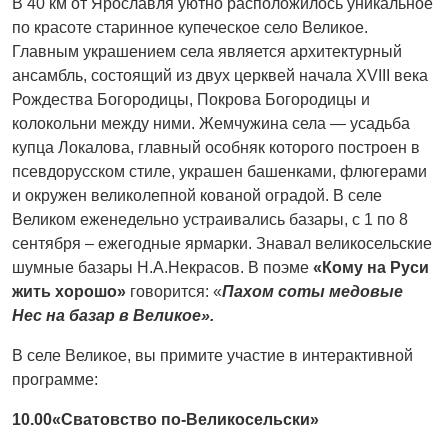
В 40 км от Ярославля уютно расположилось уникальное
по красоте старинное купеческое село Великое.
Главным украшением села является архитектурный
ансамбль, состоящий из двух церквей начала XVIII века
Рождества Богородицы, Покрова Богородицы и
колокольни между ними. Жемчужина села — усадьба
купца Локалова, главный особняк которого построен в
псевдорусском стиле, украшен башенками, флюгерами
и окружен великолепной кованой оградой. В селе
Великом еженедельно устраивались базары, с 1 по 8
сентября – ежегодные ярмарки. Знавал великосельские
шумные базары Н.А.Некрасов. В поэме
«Кому на Руси
жить хорошо»
говорится: «
Пахом соты медовые
Нес на базар в Великое».
В селе Великое, вы примите участие в интерактивной
программе:
10.00«Сватовство по-Великосельски»