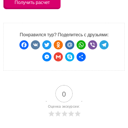
Получить расчет
Понравился тур? Поделитесь с друзьями:
Facebook
VK
Twitter
Odnoklassniki
Mail.Ru
WhatsApp
Viber
Teleg
Messenger
Gmail
Skype
Отправить
0
Оценка экскурсии: