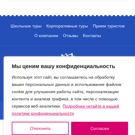
Школьные туры
Корпоративные туры
Прием туристов
О компании
Отзывы
Контакты
Мы ценим вашу конфиденциальность
Используя этот сайт, вы соглашаетесь на обработку
+7 (495) 135-10-05
ваших персональных данных и использование файлов
cookie для улучшения работы сайта, персонализации
info@crocus-travel.ru
контента и анализа трафика, в том числе с помощью
сервисов веб-аналитики.
Подробнее читайте в нашей
© 2026 Туроператор Крокус. Все права защищены.
политике конфиденциальности
Политика обработки персональных данных
Отклонить
Согласен