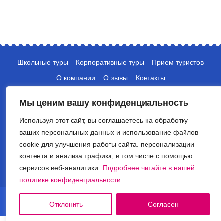
Школьные туры
Корпоративные туры
Прием туристов
О компании
Отзывы
Контакты
Мы ценим вашу конфиденциальность
Используя этот сайт, вы соглашаетесь на обработку
ваших персональных данных и использование файлов
cookie для улучшения работы сайта, персонализации
+7 (495) 135-10-05
контента и анализа трафика, в том числе с помощью
сервисов веб-аналитики.
Подробнее читайте в нашей
info@crocus-travel.ru
политике конфиденциальности
© 2026 Туроператор Крокус. Все права защищены.
Отклонить
Согласен
Политика обработки персональных данных