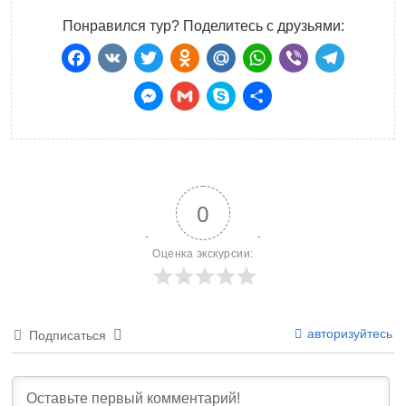
Понравился тур? Поделитесь с друзьями:
Facebook
VK
Twitter
Odnoklassniki
Mail.Ru
WhatsApp
Viber
Teleg
Messenger
Gmail
Skype
Отправить
0
Оценка экскурсии:
авторизуйтесь
Подписаться