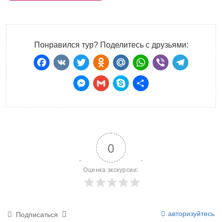
Понравился тур? Поделитесь с друзьями:
Facebook
VK
Twitter
Odnoklassniki
Mail.Ru
WhatsApp
Viber
Teleg
Messenger
Gmail
Skype
Отправить
0
Оценка экскурсии:
авторизуйтесь
Подписаться