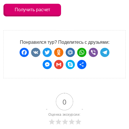
Получить расчет
Понравился тур? Поделитесь с друзьями:
Facebook
VK
Twitter
Odnoklassniki
Mail.Ru
WhatsApp
Viber
Teleg
Messenger
Gmail
Skype
Отправить
0
Оценка экскурсии: