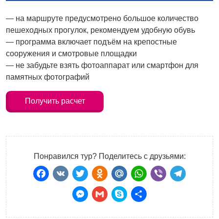
— на маршруте предусмотрено большое количество
пешеходных прогулок, рекомендуем удобную обувь
— программа включает подъём на крепостные
сооружения и смотровые площадки
— не забудьте взять фотоаппарат или смартфон для
памятных фотографий
Получить расчет
Понравился тур? Поделитесь с друзьями:
Facebook
VK
Twitter
Odnoklassniki
Mail.Ru
WhatsApp
Viber
Teleg
Messenger
Gmail
Skype
Отправить