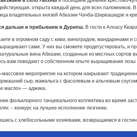
заезжаем в село Лыхны
и посещаем древний крестово-ку
ействующая, открыта каждый день для всех паломников. В 
ица владетельных князей Абхазии Чачба-Ширвашидзе и крест
ся дальше и прибываем в Дурипш.
В гости к Алхасу Квар
ете в огромном саду с киви, виноградом, мандаринами и спу
выращивают сами. У них вы сможете продегустировать, и п
атуральные вина Абхазии, созданные из местных сортов ви
десь вам поведают о собственном опыте выращивания лозы 
о-массовое мероприятие на котором накрывают традиционны
домашний сыр, мамалыга с фасолевым и алычовым соусом, с
ое масло» — аджика.
ние фольклорного танцевального коллектива во время заст
пляс – конкурс на лучшее исполнение лезгинки.
шись с хлебосольными хозяевами, возвращаемся в гостини