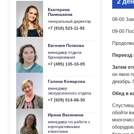
2 ден
Екатерина
Панюшкина
08-00 Зав
генеральный директор
+7 (916) 523-11-92
09-00 По
Продолжи
Евгения Попкова
менеджер отдела
Переезд
бронирования
+7 (495) 135-10-05
Затем от
он явно п
Галина Комарова
декабрь. 
менеджер
экскурсионного отдела
Обед в к
+7 (929) 514-08-30
Спустивши
обойти в
Ирина Васюнина
многочис
менеджер по работе с
корпоративными
оборудов
клиентами