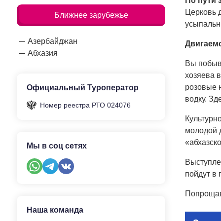
По пути 
Церковь д
Ближнее зарубежье
усыпальн
Азербайджан
Двигаем
Абхазия
Вы побыва
хозяева 
розовые н
Официальный Туроператор
водку. З
Номер реестра РТО 024076
Культурн
молодой 
«абхазск
Мы в соц сетях
Выступле
пойдут в 
Попрощав
Наша команда