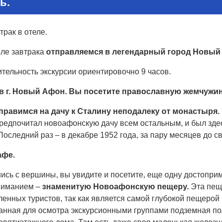
ь.
трак в отеле.
сле завтрака
отправляемся в легендарный город Новый
тельность экскурсии ориентировочно 9 часов.
 в г. Новый Афон. Вы посетите православную жемчужи
правимся на дачу к Сталину неподалеку от монастыря.
редпочитал новоафонскую дачу всем остальным, и был здесь
Последний раз – в декабре 1952 года, за пару месяцев до с
афе.
сь с вершины, вы увидите и посетите, еще одну достоприме
ниманием –
знаменитую Новоафонскую пещеру.
Эта пеще
ленных туристов, так как является самой глубокой пещеро
анная для осмотра экскурсионными группами подземная пол