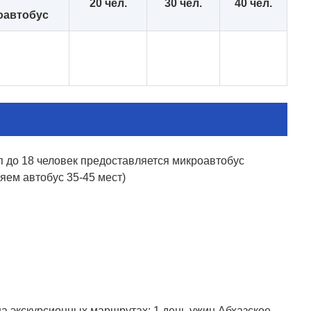
20 чел.
30 чел.
40 чел.
оавтобус
п до 18 человек предоставляется микроавтобус
яем автобус 35-45 мест)
 на экскурсионных маршрутах; 1 день ужин Абхазское