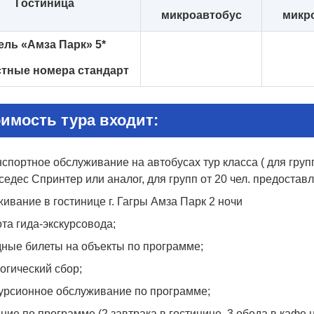
Гостиница
микроавтобус
микр
ель «Амза Парк» 5*
стные номера стандарт
оимость тура входит:
спортное обслуживание на автобусах тур класса ( для груп
едес Спринтер или аналог, для групп от 20 чел. предоставл
ивание в гостинице г. Гагры Амза Парк 2 ночи
та гида-экскурсовода;
дные билеты на объекты по программе;
огический сбор;
курсионное обслуживание по программе;
ние по программе (2 завтрака в гостинице, 3 обеда в кафе