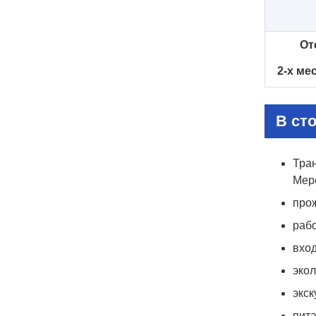
От
2-х ме
В ст
Тран
Мерс
прож
рабо
вхо
экол
экс
пита