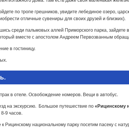
евятиэтажного дома. Там есть даже своя маленькая железна
йдете по тропе грешников, увидите лебединое озеро, царс
обрести отличные сувениры для своих друзей и близких).
шись среди пальмовых аллей Приморского парка, зайдете 
который вместе с апостолом Андреем Первозванным обраща
ние в гостиницу.
ых.
ь.
трак в отеле. Освобождение номеров. Вещи в автобус.
езд на экскурсию. Большое путешествие по
«Рицинскому 
 8-9 часов.
е к Рицинскому национальному парку посетим пасеку с нат