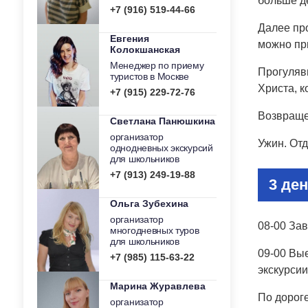
больше д
+7 (916) 519-44-66
Далее про
Евгения
можно при
Колокшанская
Менеджер по приему
Прогуляв
туристов в Москве
Христа, 
+7 (915) 229-72-76
Возвраще
Светлана Панюшкина
организатор
Ужин. Отд
однодневных экскурсий
для школьников
+7 (913) 249-19-88
3 ден
Ольга Зубехина
организатор
08-00 Зав
многодневных туров
для школьников
09-00 Вы
+7 (985) 115-63-22
экскурсии
Марина Журавлева
По дорог
организатор