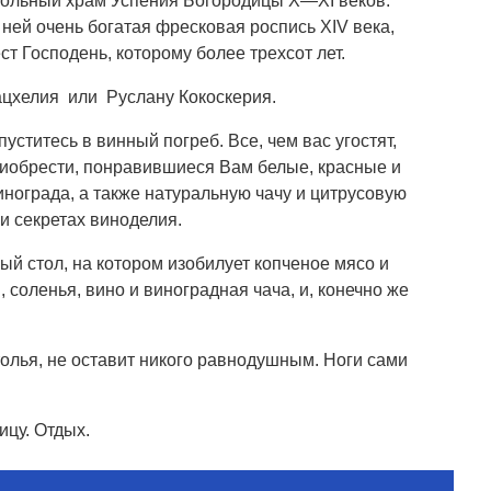
польный храм Успения Богородицы X—XI веков.
ней очень богатая фресковая роспись XIV века,
 Господень, которому более трехсот лет.
ацхелия или Руслану Кокоскерия.
ститесь в винный погреб. Все, чем вас угостят,
риобрести, понравившиеся Вам белые, красные и
нограда, а также натуральную чачу и цитрусовую
и секретах виноделия.
й стол, на котором изобилует копченое мясо и
оленья, вино и виноградная чача, и, конечно же
олья, не оставит никого равнодушным. Ноги сами
цу. Отдых.