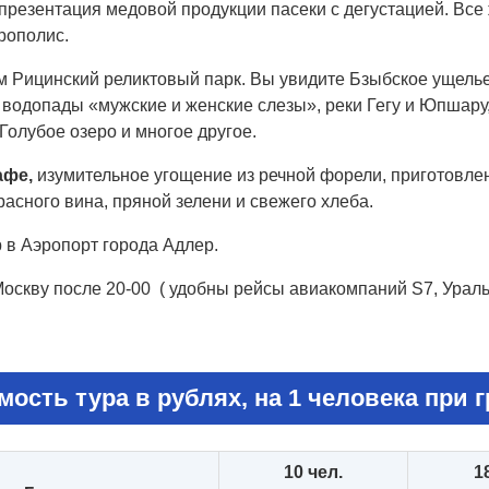
презентация медовой продукции пасеки с дегустацией. Все
рополис.
 Рицинский реликтовый парк. Вы увидите Бзыбское ущелье,
, водопады «мужские и женские слезы», реки Гегу и Юпша
Голубое озеро и многое другое.
афе,
изумительное угощение из речной форели, приготовленн
расного вина, пряной зелени и свежего хлеба.
 в Аэропорт города Адлер.
Москву после 20-00 ( удобны рейсы авиакомпаний S7, Урал
мость тура в рублях, на 1 человека при г
10 чел.
1