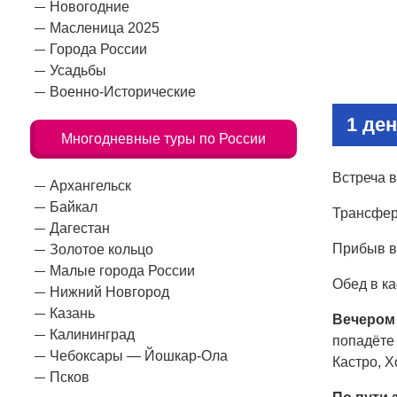
Новогодние
Масленица 2025
Города России
Усадьбы
Военно-Исторические
1 ден
Многодневные туры по России
Встреча в
Архангельск
Байкал
Трансфер
Дагестан
Прибыв в
Золотое кольцо
Малые города России
Обед в к
Нижний Новгород
Казань
Вечером 
Калининград
попадёте 
Чебоксары — Йошкар-Ола
Кастро, Х
Псков