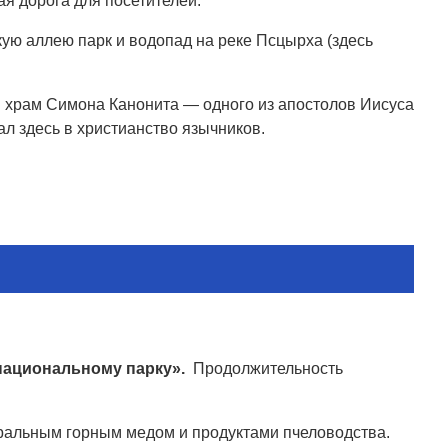
я дорога для посетителей.
кую аллею парк и водопад на реке Псцырха (здесь
в храм Симона Канонита — одного из апостолов Иисуса
л здесь в христианство язычников.
национальному парку».
Продолжительность
уральным горным медом и продуктами пчеловодства.