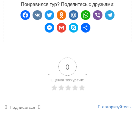
Понравился тур? Поделитесь с друзьями:
Facebook
VK
Twitter
Odnoklassniki
Mail.Ru
WhatsApp
Viber
Teleg
Messenger
Gmail
Skype
Отправить
0
Оценка экскурсии:
авторизуйтесь
Подписаться