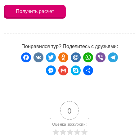
Получить расчет
Понравился тур? Поделитесь с друзьями:
Facebook
VK
Twitter
Odnoklassniki
Mail.Ru
WhatsApp
Viber
Teleg
Messenger
Gmail
Skype
Отправить
0
Оценка экскурсии: