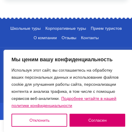
Школьные туры
Корпоративные туры
Прием туристов
О компании
Отзывы
Контакты
Мы ценим вашу конфиденциальность
Используя этот сайт, вы соглашаетесь на обработку
ваших персональных данных и использование файлов
+7 (495) 135-10-05
cookie для улучшения работы сайта, персонализации
контента и анализа трафика, в том числе с помощью
info@crocus-travel.ru
сервисов веб-аналитики.
Подробнее читайте в нашей
политике конфиденциальности
© 2026 Туроператор Крокус. Все права защищены.
Политика обработки персональных данных
Отклонить
Согласен