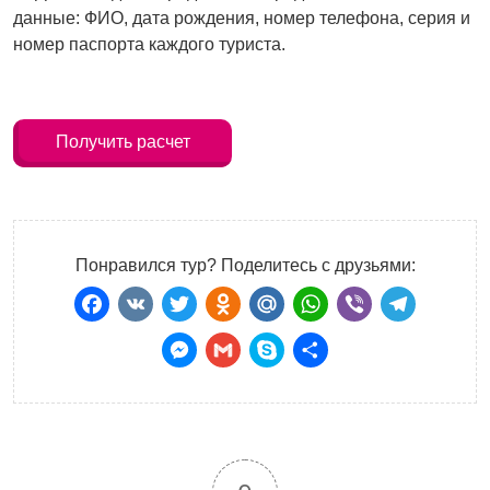
данные: ФИО, дата рождения, номер телефона, серия и
номер паспорта каждого туриста.
Получить расчет
Понравился тур? Поделитесь с друзьями:
Facebook
VK
Twitter
Odnoklassniki
Mail.Ru
WhatsApp
Viber
Teleg
Messenger
Gmail
Skype
Отправить