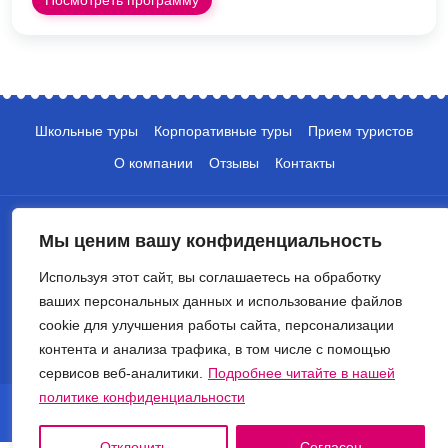
Школьные туры
Корпоративные туры
Прием туристов
О компании
Отзывы
Контакты
Мы ценим вашу конфиденциальность
Используя этот сайт, вы соглашаетесь на обработку
ваших персональных данных и использование файлов
+7 (495) 135-10-05
cookie для улучшения работы сайта, персонализации
контента и анализа трафика, в том числе с помощью
info@crocus-travel.ru
сервисов веб-аналитики.
Подробнее читайте в нашей
политике конфиденциальности
© 2026 Туроператор Крокус. Все права защищены.
Политика обработки персональных данных
Отклонить
Согласен