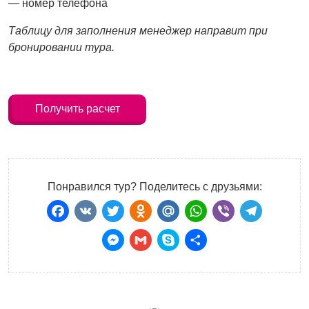
— номер телефона
Таблицу для заполнения менеджер направит при
бронировании тура.
Получить расчет
Понравился тур? Поделитесь с друзьями:
Facebook
VK
Twitter
Odnoklassniki
Mail.Ru
WhatsApp
Viber
Teleg
Messenger
Gmail
Skype
Отправить