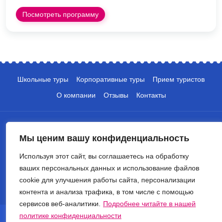
Посмотреть программу
Школьные туры
Корпоративные туры
Прием туристов
О компании
Отзывы
Контакты
Мы ценим вашу конфиденциальность
Используя этот сайт, вы соглашаетесь на обработку
ваших персональных данных и использование файлов
+7 (495) 135-10-05
cookie для улучшения работы сайта, персонализации
info@crocus-travel.ru
контента и анализа трафика, в том числе с помощью
сервисов веб-аналитики.
Подробнее читайте в нашей
© 2026 Туроператор Крокус. Все права защищены.
политике конфиденциальности