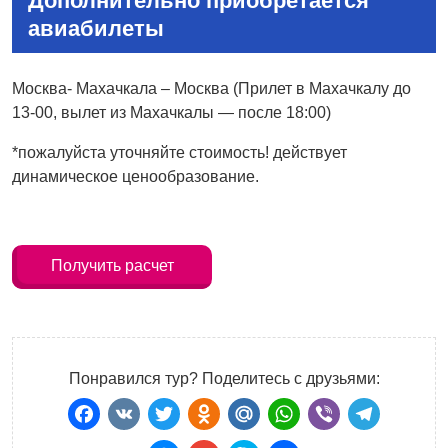
Дополнительно приобретается
авиабилеты
Москва- Махачкала – Москва (Прилет в Махачкалу до
13-00, вылет из Махачкалы — после 18:00)
*пожалуйста уточняйте стоимость! действует
динамическое ценообразование.
Получить расчет
Понравился тур? Поделитесь с друзьями:
Facebook
VK
Twitter
Odnoklassniki
Mail.Ru
WhatsApp
Viber
Teleg