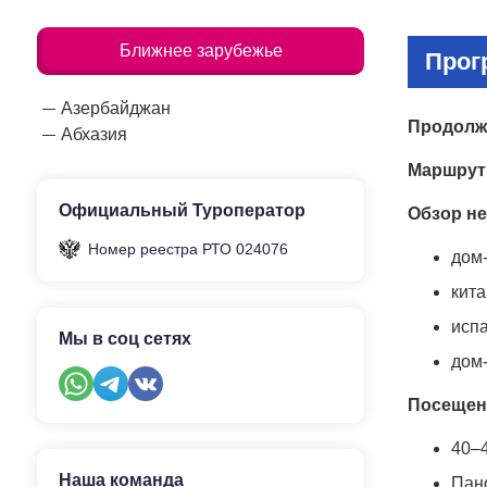
Ближнее зарубежье
Прог
Азербайджан
Продолж
Абхазия
Маршрут
Официальный Туроператор
Обзор н
Номер реестра РТО 024076
дом
кита
исп
Мы в соц сетях
дом-
Посещени
40–4
Наша команда
Пан