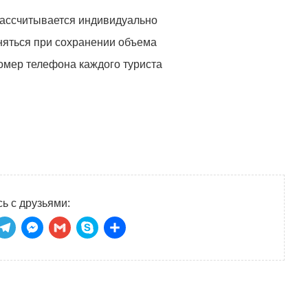
рассчитывается индивидуально
няться при сохранении объема
омер телефона каждого туриста
ь с друзьями:
niki
tsApp
ber
Telegram
Messenger
Gmail
Skype
Отправить