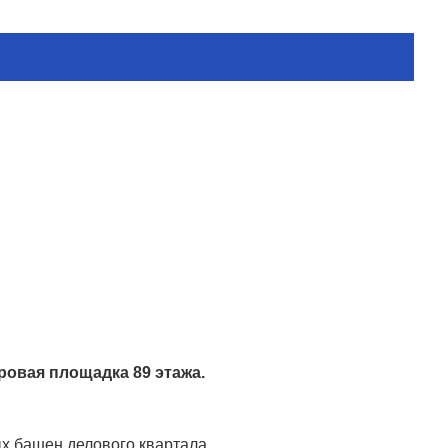
ровая площадка 89 этажа.
х башен делового квартала