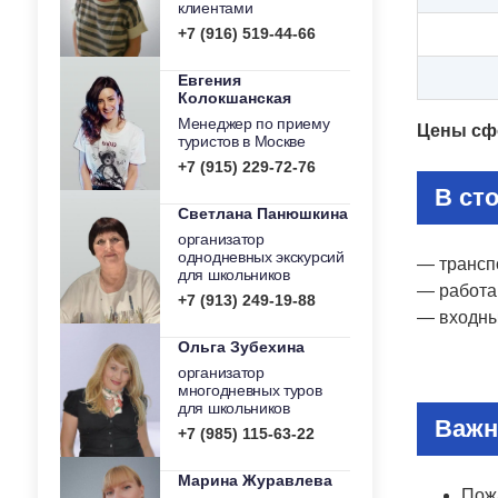
клиентами
+7 (916) 519-44-66
Евгения
Колокшанская
Менеджер по приему
Цены сф
туристов в Москве
+7 (915) 229-72-76
В ст
Светлана Панюшкина
организатор
однодневных экскурсий
— трансп
для школьников
— работа
+7 (913) 249-19-88
— входны
Ольга Зубехина
организатор
многодневных туров
для школьников
Важн
+7 (985) 115-63-22
Марина Журавлева
Пож