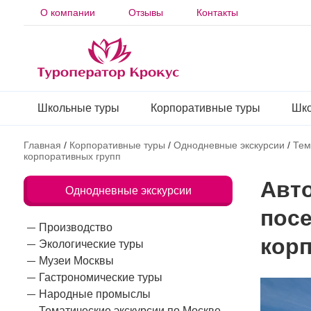
О компании
Отзывы
Контакты
Школьные туры
Корпоративные туры
Шко
Главная
/
Корпоративные туры
/
Однодневные экскурсии
/
Тем
корпоративных групп
Авто
Однодневные экскурсии
пос
Производство
кор
Экологические туры
Музеи Москвы
Гастрономические туры
Народные промыслы
Тематические экскурсии по Москве