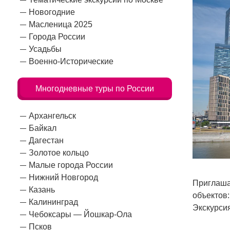
Новогодние
Масленица 2025
Города России
Усадьбы
Военно-Исторические
Многодневные туры по России
Архангельск
Байкал
Дагестан
Золотое кольцо
Малые города России
Нижний Новгород
Приглаша
Казань
объектов
Калининград
Экскурсия
Чебоксары — Йошкар-Ола
Псков