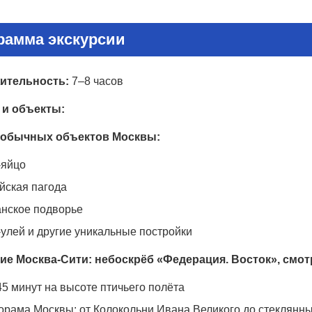
рамма экскурсии
ительность:
7–8 часов
 и объекты:
еобычных объектов Москвы:
-яйцо
йская пагода
анское подворье
улей и другие уникальные постройки
е Москва-Сити: небоскрёб «Федерация. Восток», смот
5 минут на высоте птичьего полёта
орама Москвы: от Колокольни Ивана Великого до стеклянны