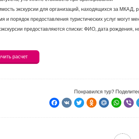
имость экскурсии для организаций, находящихся за МКАД, 
я и порядок предоставления туристических услуг могут ме
экскурсии предоставляются списки: ФИО, дата рождения, н
чить расчет
Понравился тур? Поделитес
Facebook
VK
Twitter
Odnoklass
Mail.Ru
Wha
Vi