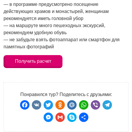
— в программе предусмотрено посещение
действующих храмов и монастырей, женщинам
рекомендуется иметь головной убор
— на маршруте много пешеходных экскурсий,
рекомендуем удобную обувь
— не забудьте взять фотоаппарат или смартфон для
памятных фотографий
Получить расчет
Понравился тур? Поделитесь с друзьями:
Facebook
VK
Twitter
Odnoklassniki
Mail.Ru
WhatsApp
Viber
Teleg
Messenger
Gmail
Skype
Отправить