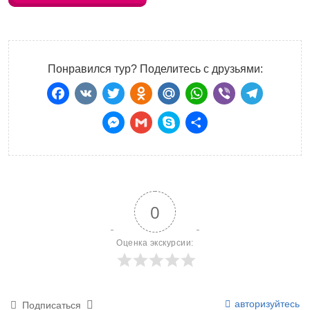
Понравился тур? Поделитесь с друзьями:
Facebook
VK
Twitter
Odnoklassniki
Mail.Ru
WhatsApp
Viber
Teleg
Messenger
Gmail
Skype
Отправить
0
Оценка экскурсии:
авторизуйтесь
Подписаться