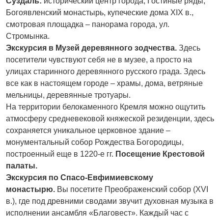
Суздаль:
исторический центр города, Гостиные ряды,
Богоявленский монастырь, купеческие дома XIX в.,
смотровая площадка – панорама города, ул.
Стромынка.
Экскурсия в Музей деревянного зодчества.
Здесь
посетители чувствуют себя не в музее, а просто на
улицах старинного деревянного русского града. Здесь
все как в настоящем городе – храмы, дома, ветряные
мельницы, деревянные тротуары.
На территории белокаменного Кремля можно ощутить
атмосферу средневековой княжеской резиденции, здесь
сохраняется уникальное церковное здание –
монументальный собор Рождества Богородицы,
построенный еще в 1220-е гг.
Посещение Крестовой
палаты.
Экскурсия по Спасо-Евфимиевскому
монастырю.
Вы посетите Преображенский собор (XVI
в.), где под древними сводами звучит духовная музыка в
исполнении ансамбля «Благовест». Каждый час с