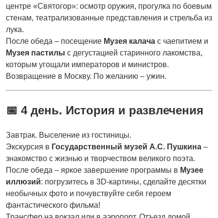
центре «Святогор»: осмотр оружия, прогулка по боевым
стенам, театрализованные представления и стрельба из
лука.
После обеда – посещение
Музея калача
с чаепитием и
Музея пастилы
с дегустацией старинного лакомства,
которым угощали императоров и министров.
Возвращение в Москву. По желанию – ужин.
📅 4 день. История и развлечения
Завтрак. Выселение из гостиницы.
Экскурсия в
Государственный музей А.С. Пушкина
–
знакомство с жизнью и творчеством великого поэта.
После обеда – яркое завершение программы в
Музее
иллюзий
: погрузитесь в 3D-картины, сделайте десятки
необычных фото и почувствуйте себя героем
фантастического фильма!
Трансфер на вокзал или в аэропорт. Отъезд домой.