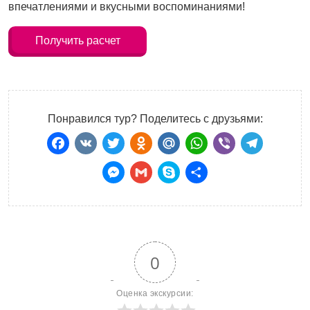
впечатлениями и вкусными воспоминаниями!
Получить расчет
Понравился тур? Поделитесь с друзьями:
Facebook
VK
Twitter
Odnoklassniki
Mail.Ru
WhatsApp
Viber
Teleg
Messenger
Gmail
Skype
Отправить
0
Оценка экскурсии: