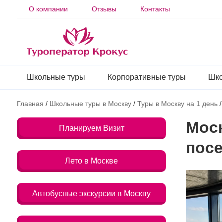
О компании
Отзывы
Контакты
Школьные туры
Корпоративные туры
Шко
Главная
/
Школьные туры в Москву
/
Туры в Москву на 1 день
Моск
Планируем Визит
пос
Лето в Москве
Автобусные экскурсии в Москву