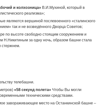
абочий и колхозница»
В.И.Мухиной, который в
листического реализма»;
орые являются вершиной послевоенного «сталинского
нием» так и не возведённого Дворца Советов;
ире по высоте свободно стоящим сооружением и
м Н.Никитиным за одну ночь, образом башни стала
м стержнем.
ельству телебашни.
метров)
«58 секунд полета»
Чтобы Вы могли
 современными техническими средствами.
мое завораживающее место на Останкинской башне –