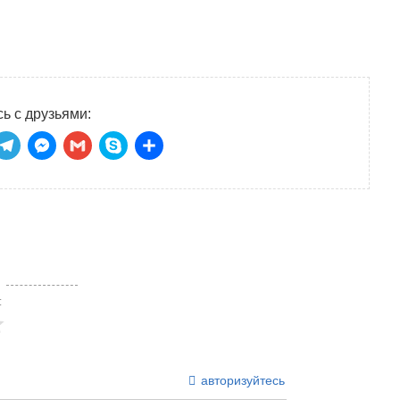
ь с друзьями:
niki
tsApp
ber
Telegram
Messenger
Gmail
Skype
Отправить
:
авторизуйтесь