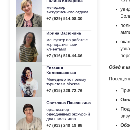
Галина Комарова
менеджер
уви
экскурсионного отдела
Бол
+7 (929) 514-08-30
пол
ампи
Ирина Васюнина
менеджер по работе с
ока
корпоративными
узна
клиентами
пере
+7 (916) 519-44-66
Обед в к
Евгения
Колокшанская
Посещен
Менеджер по приему
туристов в Москве
При
+7 (915) 229-72-76
Озн
Светлана Панюшкина
Под
организатор
однодневных экскурсий
виз
для школьников
Обз
+7 (913) 249-19-88