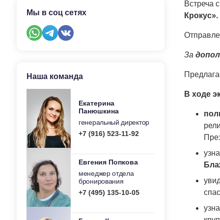
Встреча с
Мы в соц сетях
Крокус».
Отправле
За
допо
Предлага
Наша команда
В ходе э
Екатерина
Панюшкина
пол
генеральный директор
рели
+7 (916) 523-11-92
Пре
узн
Евгения Попкова
Бла
менеджер отдела
уви
бронирования
спас
+7 (495) 135-10-05
узна
кру