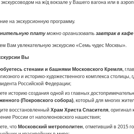
 экскурсоводом на ж/д вокзале у Вашего вагона или в аэроп
ние на экскурсионную программу.
лнительную плату
можно организовать
завтрак в кафе 
ем Вам увлекательную экскурсию «Семь чудес Москвы».
кскурсии Вы
юбуетесь стенами и башнями Московского Кремля,
гла
гиозного и историко-художественного комплекса столицы, 
зидента Российской Федерации;
аете историю создания одной из главных достопримечатель
женного (Покровского собора)
, который для многих жит
дите восстановленный
Храм Христа Спасителя
, оригинал 
ение России от наполеоновского нашествия;
ете, что
Московский метрополитен
, отметивший в 2015 г
пнейших и красивейших в мире;