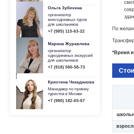
смо
Ольга Зубехина
сов
организатор
здан
многодневных туров
для школьников
По желан
+7 (985) 115-63-22
Трансфер
Марина Журавлева
организатор
*Время и
однодневных экскурсий
для школьников
+7 (918) 580-58-73
Стои
Кристина Чекаданова
Менеджер по приему
туристов в Москве
+7 (980) 182-65-67
школь
взрос