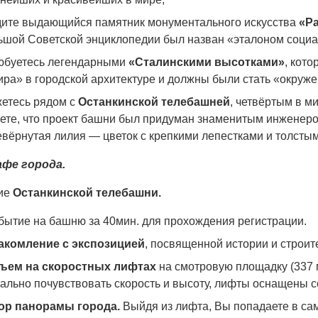
дите выдающийся памятник монументального искусства
«Р
ьшой Советской энциклопедии был назван «эталоном социа
юбуетесь легендарными
«Сталинскими высотками»
, кот
ра» в городской архитектуре и должны были стать «окруже
жетесь рядом с
Останкинской телебашней
, четвёртым в м
ете, что проект башни был придуман знаменитым инженеро
вёрнутая лилия — цветок с крепкими лепестками и толсты
афе города.
ие
Останкинской телебашни.
бытие на башню за 40мин. для прохождения регистрации.
акомление с экспозицией
, посвященной истории и строит
ъем на скоростных лифтах
на смотровую площадку (337 
уально почувствовать скорость и высоту, лифты оснащены
ор панорамы города.
Выйдя из лифта, Вы попадаете в са