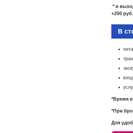
* в вых
+200 руб
В ст
пита
тра
экс
вхо
услу
*Время и
*При бро
Для удоб