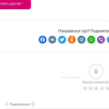
чить расчет
Понравился тур? Поделитес
Facebook
VK
Twitter
Odnoklass
Mail.Ru
Wha
Vi
0
Оценка экскурсии
Подписаться