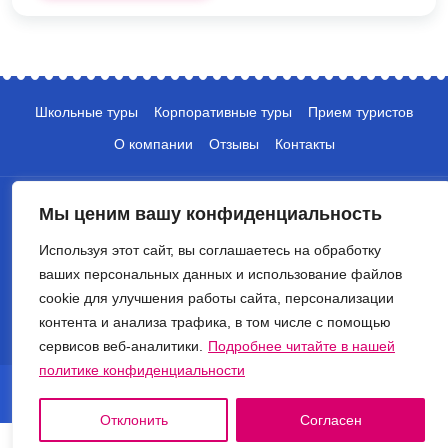
Школьные туры
Корпоративные туры
Прием туристов
О компании
Отзывы
Контакты
Мы ценим вашу конфиденциальность
Используя этот сайт, вы соглашаетесь на обработку
ваших персональных данных и использование файлов
cookie для улучшения работы сайта, персонализации
+7 (495) 135-10-05
контента и анализа трафика, в том числе с помощью
info@crocus-travel.ru
сервисов веб-аналитики.
Подробнее читайте в нашей
политике конфиденциальности
© 2026 Туроператор Крокус. Все права защищены.
Политика обработки персональных данных
Отклонить
Согласен