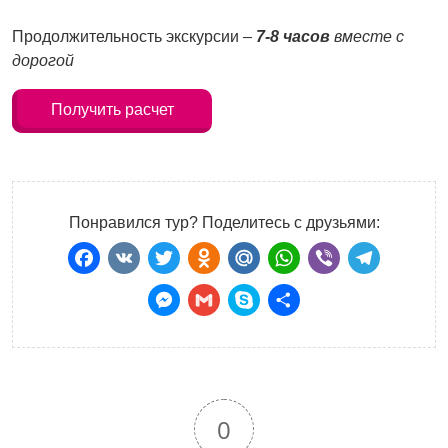
Продолжительность экскурсии
–
7-8 часов
вместе с
дорогой
Получить расчет
Понравился тур? Поделитесь с друзьями:
Facebook
VK
Twitter
Odnoklassniki
Mail.Ru
WhatsApp
Viber
Teleg
Messenger
Gmail
Skype
Отправить
0