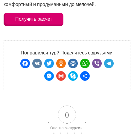
комфортный и продуманный до мелочей.
Получить расчет
Понравился тур? Поделитесь с друзьями:
Facebook
VK
Twitter
Odnoklassniki
Mail.Ru
WhatsApp
Viber
Teleg
Messenger
Gmail
Skype
Отправить
0
Оценка экскурсии: